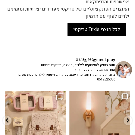
אפשרויות והרפתקאות.
המוצרים הפונקציונליים של טריקסי מעודדים יצירתיות ומזמינים
ילדים לעוף עם הדמיון.
לכל מוצרי Trixie טריקסי
nest.play
3,648
959
חנות בוטיק למשחקים לילדים, הנעלה, תינוקות ומתנות.
אתר עם משלוחים לכל הארץ
בחצר קסומה במדרחוב זכרון יעקב עם מרחב משחק לילדים וקפה משובח
0512525380
גם פריט עיצובי לחדר, גם מנורת לילה
✨ חוזרים למסגרת בסטייל! ✨
...
מרגיעה, וגם
...
הקולקציה החדשה
3
0
9
4