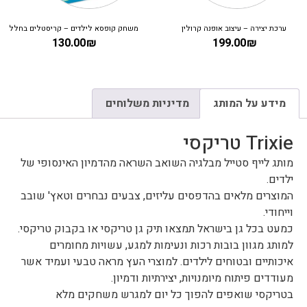
ערכת יצירה – עיצוב אופנה קרולין
משחק קופסא לילדים – קריסטלים בחלל
130.00
₪
199.00
₪
מידע על המותג
מדיניות משלוחים
Trixie טריקסי
מותג לייף סטייל מבלגיה השואב השראה מהדמיון האינסופי של
ילדים.
המוצרים מלאים בהדפסים עליזים, צבעים נבחרים וטאץ' שובב
וייחודי.
כמעט בכל גן בישראל תמצאו תיק גן טריקסי או בקבוק טריקסי.
למותג מגוון בובות רכות ונעימות למגע, עשויות מחומרים
איכותיים ובטוחים לילדים. למוצרי העץ מראה טבעי ועמיד אשר
מעודדים פיתוח מיומנויות, יצירתיות ודמיון.
בטריקסי שואפים להפוך כל יום למגרש משחקים מלא