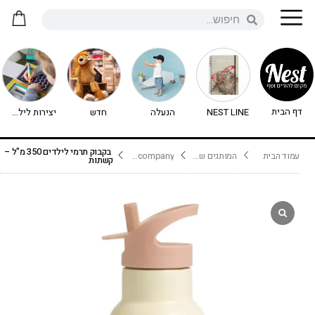
דף הבית
NEST LINE
הנעלה
חדש
יצירות לילדים - יצירה לילדים
בקבוק תרמי לילדים 350 מ"ל –
עמוד הבית
המותגים שלנו
A little lovely company
קשתות