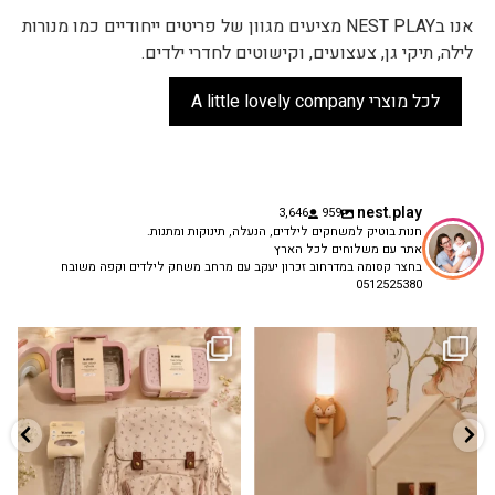
אנו בNEST PLAY מציעים מגוון של פריטים ייחודיים כמו מנורות
לילה, תיקי גן, צעצועים, וקישוטים לחדרי ילדים.
לכל מוצרי A little lovely company
nest.play
3,646
959
חנות בוטיק למשחקים לילדים, הנעלה, תינוקות ומתנות.
אתר עם משלוחים לכל הארץ
בחצר קסומה במדרחוב זכרון יעקב עם מרחב משחק לילדים וקפה משובח
0512525380
גם פריט עיצובי לחדר, גם מנורת לילה
✨ חוזרים למסגרת בסטייל! ✨
...
מרגיעה, וגם
...
הקולקציה החדשה
3
0
9
4