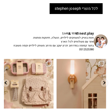
לכל מוצרי stephen joseph
nest.play
3,648
959
חנות בוטיק למשחקים לילדים, הנעלה, תינוקות ומתנות.
אתר עם משלוחים לכל הארץ
בחצר קסומה במדרחוב זכרון יעקב עם מרחב משחק לילדים וקפה משובח
0512525380
גם פריט עיצובי לחדר, גם מנורת לילה
✨ חוזרים למסגרת בסטייל! ✨
...
מרגיעה, וגם
...
הקולקציה החדשה
3
0
9
4