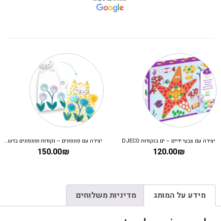
יצירה עם פונפונים – נקודות ופונפונים בדשא DJECO
ערכת יצירה – עיצוב אופנה קרולין
משחק קופסא
199.00
₪
150.0
מידע על המותג
מדיניות משלוחים