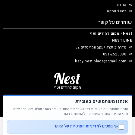
אודות
ביטול עסקה
שומרים על קשר
Nest - מקום להורים וטף
NEST LINE
מדרחוב זכרון יעקב המייסדים 52
051-2525380
baby.nest.place@gmail.com
אנחנו משתמשים בעוגיות
אנחנו משתמשים בעוגיות כדי לשפר את החוויה שלך באתר שלנו. אנא בחר איזה
Nest &copy כל הזכויות שמורות
סוגי עוגיות אתה מאפשר לנו להשתמש בהם.
אני מסכים ל
מדיניות הפרטיות
של האתר