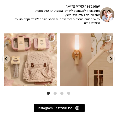
nest.play
3,647
959
חנות בוטיק למשחקים לילדים, הנעלה, תינוקות ומתנות.
אתר עם משלוחים לכל הארץ
בחצר קסומה במדרחוב זכרון יעקב עם מרחב משחק לילדים וקפה משובח
0512525380
גם פריט עיצובי לחדר, גם מנורת לילה
✨ חוזרים למסגרת בסטייל! ✨
...
מרגיעה, וגם
...
הקולקציה החדשה
3
0
9
4
עקבו אחרינו ב - Instagram