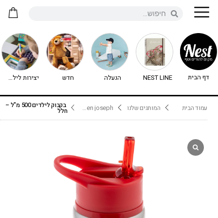
דף הבית
NEST LINE
הנעלה
חדש
יצירות לילדים - יצירה לילדים
בקבוק לילדים 500 מ"ל –
עמוד הבית
המותגים שלנו
stephen joseph
חלל