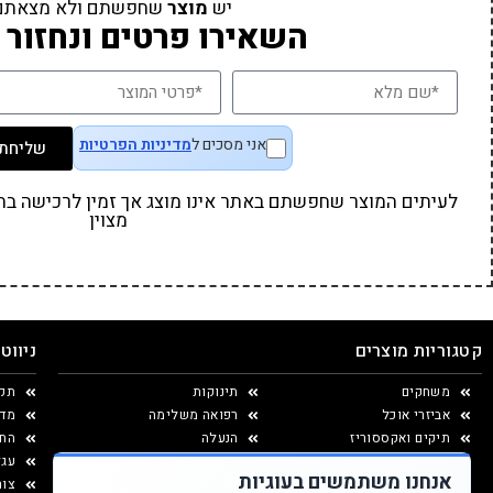
יש
מוצר
שחפשתם ולא מצאתם
השאירו פרטים ונחזור 
אני מסכים ל
מדיניות הפרטיות
שליחת 
לעיתים המוצר שחפשתם באתר אינו מוצג אך זמין לרכישה בחנו
מצוין
קטגוריות מוצרים
ניווט
משחקים
תינוקות
תקנ
אביזרי אוכל
רפואה משלימה
מדי
תיקים ואקססוריז
הנעלה
החל
יצירה ומוצרי נייר
עגל
אנחנו משתמשים בעוגיות
עיצוב החדר
צור