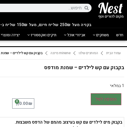
בקניה מעל 250
₪
שליח חינם, מעל 150₪ שליח ב-14.90₪
חדש
משחקים
אביזרי אוכל
תיקים ואקססוריז
יצירה ומוצרי 
עמוד הבית
המותגים שלנו
minene מיננה
בקבוק עם קש לילדים – שמנת 
בקבוק עם קש לילדים – שמנת מודפס
1 במלאי
הוספה לסל
0
₪
0.00
בקבוק מים לילדים עם קש בעיצוב מהמם של הדפס משבצות.