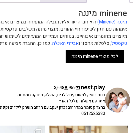
minene מיננה
מיננה (Minene)
אימהות עם חזון לשיפור חיי ההורים. מוצרי מיננה משלבים פרקטיות 
מיוצרים מחומרים איכותיים, בטוחים ועמידים המתאימים לשימוש יומי
טקסטיל
, סלסלות אחסון ו
אביזרי האכלה
. כמו כן, החברה מציעה פריט
לכל מוצרי minene מיננה
nest.play
3,648
959
חנות בוטיק למשחקים לילדים, הנעלה, תינוקות ומתנות.
אתר עם משלוחים לכל הארץ
בחצר קסומה במדרחוב זכרון יעקב עם מרחב משחק לילדים וקפה
0512525380
כשפתחתי את החנות חלמתי ליצור מקום שהייתי
הבובה הכי מתוקה הגיעה אלינו!