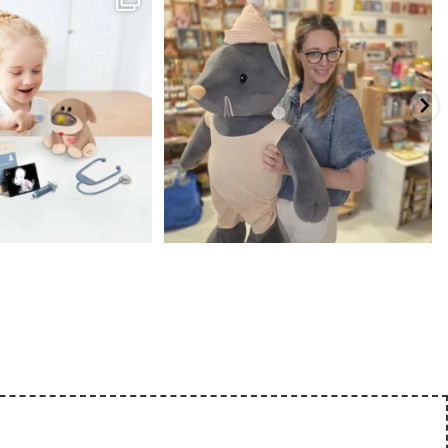
...
שמחה
...
האף של הכ
7
0
39
16