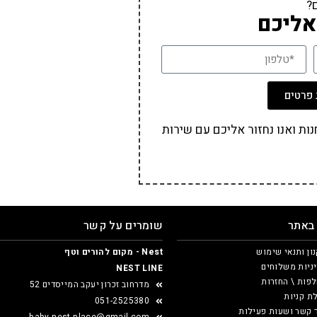
?
אליכם
פרטים
ת ואנו נחזור אליכם עם שירות
 באתר
שומרים על קשר
ון ותנאי שימוש
Nest - מקום להורים וטף
ניות משלוחים
NEST LINE
פות \ החזרות
מדרחוב זכרון יעקב המייסדים 52
ת קניות
051-2525380
 קשר ושעות פעילות