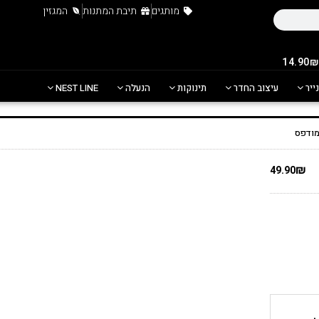
מותגים
תיבת המתנות
המגזין
נייר
עיצוב החדר
תינוקות
הנעלה
NEST LINE
מודפס
₪
49.90