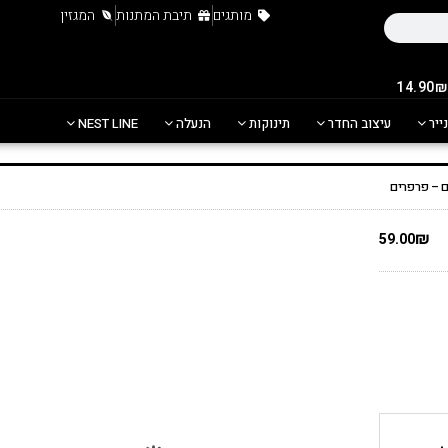
מותגים
תיבת המתנות
המגזין
נייר
עיצוב החדר
תינוקות
הנעלה
NEST LINE
 – פרפרים
₪
59.00