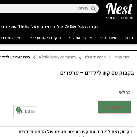
בקניה מעל 250
₪
שליח חינם, מעל 150₪ שליח ב-14.90₪
חדש
משחקים
אביזרי אוכל
תיקים ואקססוריז
יצירה ומוצרי 
עמוד הבית
המותגים שלנו
A little lovely company
בקבוק עם קש לילדים
בקבוק עם קש לילדים – פרפרים
1 במלאי
הוספה לסל
0
₪
0.00
בקבוק מים לילדים עם קש בעיצוב מהמם של הדפס פרפרים.