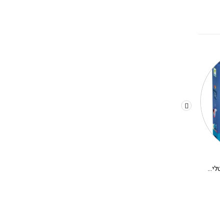
משחק קופסא לילדים – קריסטלים בחלל
יצירה DIY בתים מיניאטורים DJECO – אלבה
280.00
₪
180.00
₪