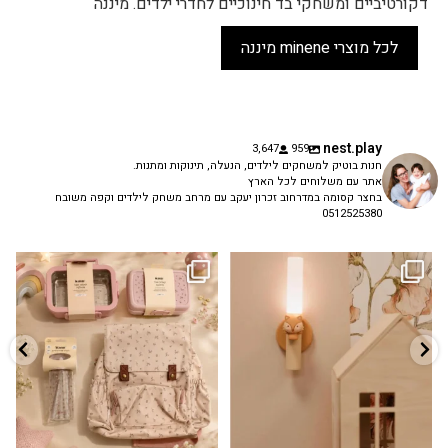
דקורטיביים ומשחקי בד חינוכיים לחדרי ילדים. מיננה
לכל מוצרי minene מיננה
nest.play
3,647
959
חנות בוטיק למשחקים לילדים, הנעלה, תינוקות ומתנות.
אתר עם משלוחים לכל הארץ
בחצר קסומה במדרחוב זכרון יעקב עם מרחב משחק לילדים וקפה משובח
0512525380
גם פריט עיצובי לחדר, גם מנורת לילה
✨ חוזרים למסגרת בסטייל! ✨
...
מרגיעה, וגם
...
הקולקציה החדשה
3
0
9
4