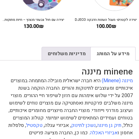
יצירה לקטנים- מעגל העונות הדבקה DJECO
יצירה עם חול צבעוני מנצנץ – חיות מתוקות DJECO
130.00
₪
100.00
₪
מידע על המותג
מדיניות משלוחים
minene מיננה
מיננה (Minene)
היא חברה ישראלית מובילה המתמחה במוצרים
איכותיים ומעוצבים לתינוקות והורים. החברה הוקמה בשנת
2007 על ידי שלוש אימהות עם חזון לשיפור חיי ההורים. מוצרי
מיננה משלבים פרקטיות ואסתטיקה עם מוצרים נוחים לשימוש
ועיצוב מודרני וייחודי. מוצרי החברה מיוצרים מחומרים איכותיים,
בטוחים ועמידים המתאימים לשימוש יומיומי. קטלוג המוצרים
כולל,
תיק גן מיננה
,
נשכן לתינוק
, אביזרי עגלה,
טקסטיל
, סלסלות
אחסון ו
אביזרי האכלה
. כמו כן, החברה מציעה פריטים