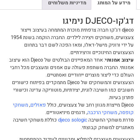
מידע על המותג
מדיניות משלוחים
דג'קו-DJECO נימיגו
djeco דג'קו חברה צרפתית מוכרת המתמחה בעיצוב וייצור
צעצועים, משחקים ויצירה לילדים. החברה הוקמה בשנת 1954
על ידי ורוניק מישל-דאלו, ומאז הפכה לשם דבר בתחום
הצעצועים החינוכיים והיצירתיים.
עיצוב אמנותי
: אחד המאפיינים הבולטים של Djeco הוא עיצוב
אמנותי. החברה משתפת פעולה עם אמנים ומעצבים מכל רחבי
העולם כדי ליצור מוצרים ייחודיים ואסתטיים.
הצעצועים והמשחקים של Djeco מתמקדים בפיתוח כישורים
חשובים כמו חשיבה לוגית, יצירתיות, מוטוריקה עדינה וכישורי
פתרון בעיות.
Djeco מייצרת מגוון רחב של צעצועים, כולל
פאזלים
,
משחקי
קופסה
,
משחקי הרכבה
, ודגמים מיניאטוריים.
סדרת משחקי החשיבה
djeco sologic
כוללת משחקי חשיבה
מאתגרים למשחק קבוצתי.
הצעצועים מעוצבים להפליא ומכוונים לעידוד ההתפתחות