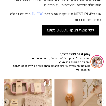
האינטלקטואלית והיצירתית של הילדים.
אנו בNEST PLAY משווקים את חברת
DJECO
בגאווה גדולה
במשך שנים רבות.
לכל מוצרי דג'קו-DJECO נימיגו
nest.play
3,650
959
חנות בוטיק למשחקים לילדים, הנעלה, תינוקות ומתנות.
אתר עם משלוחים לכל הארץ
בחצר קסומה במדרחוב זכרון יעקב עם מרחב משחק לילדים וקפה משובח
0512525380
גם פריט עיצובי לחדר, גם מנורת לילה
✨ חוזרים למסגרת בסטייל! ✨
...
מרגיעה, וגם
...
הקולקציה החדשה
3
0
9
4