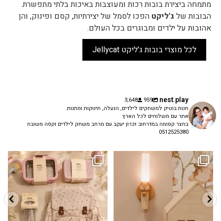
מתמחה ביצירת בובות רכות ומעוצבות באיכות בלתי מתפשרת.
הבובות של
ג'ליקט
הפכו לסמל של יצירתיות, קסם ופינוק, והן
אהובות על ילדים ומבוגרים בכל העולם.
לכל מוצרי בובות ג'ליקט Jellycat
nest.play
3,648
959
חנות בוטיק למשחקים לילדים, הנעלה, תינוקות ומתנות.
אתר עם משלוחים לכל הארץ
בחצר קסומה במדרחוב זכרון יעקב עם מרחב משחק לילדים וקפה משובח
0512525380
גם פריט עיצובי לחדר, גם מנורת לילה
✨ חוזרים למסגרת בסטייל! ✨
...
מרגיעה, וגם
...
הקולקציה החדשה
3
0
9
4