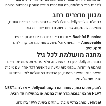
לילדים בכל הגילאים, מה שמבטיח חוויית משחק ובטיחות גבוהה.
מגוון מוצרים רחב
בקטלוג של Jellycat תוכלו למצוא בובות רכות בגדלים שונים,
שמיכות לתינוקות, כריות חיות, ודמויות ייחודיות כמו:
Bashful Bunnies
– סדרת הארנבים הרכים במגוון צבעים.
Amuseable
– דמויות אוכל משעשעות כמו אבוקדו, לחם
וקקטוסים.
מתנה מושלמת לכל גיל
בובות Jellycat אינן רק צעצועים, אלא פריטי אספנות יוקרתיים
ומתנות מיוחדות שמוסיפות נגיעה של אושר לכל אחד. עם איכות
יוצאת דופן ועיצוב מהמם, הן הבחירה המושלמת למי שמחפש
מוצר שמעלה חיוך.
לחבק את הרכות, לשמור את הקסם Jellycat – אצלנו בNEST
PLAY תמצאו בובות מדהימות בחנות או במשלוח עד הבית.
Jellycat
מותג בריטי מוביל שהוקם בשנת 1999 בלונדון.