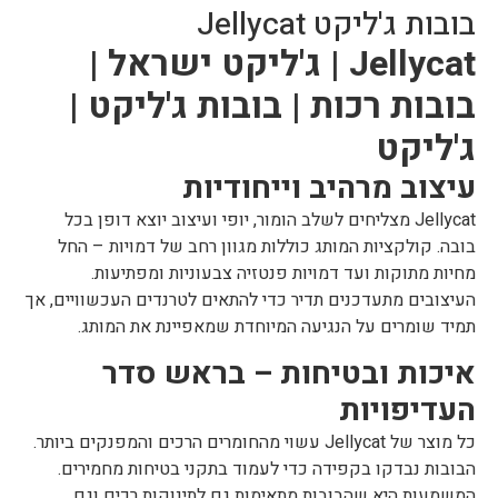
בובות ג'ליקט Jellycat
Jellycat | ג'ליקט ישראל |
בובות רכות | בובות ג'ליקט |
ג'ליקט
עיצוב מרהיב וייחודיות
Jellycat מצליחים לשלב הומור, יופי ועיצוב יוצא דופן בכל
בובה. קולקציות המותג כוללות מגוון רחב של דמויות – החל
מחיות מתוקות ועד דמויות פנטזיה צבעוניות ומפתיעות.
העיצובים מתעדכנים תדיר כדי להתאים לטרנדים העכשוויים, אך
תמיד שומרים על הנגיעה המיוחדת שמאפיינת את המותג.
איכות ובטיחות – בראש סדר
העדיפויות
כל מוצר של Jellycat עשוי מהחומרים הרכים והמפנקים ביותר.
הבובות נבדקו בקפידה כדי לעמוד בתקני בטיחות מחמירים.
המשמעות היא שהבובות מתאימות גם לתינוקות רכים וגם