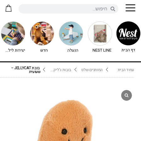
דף הבית
NEST LINE
הנעלה
חדש
יצירות לילדים - יצירה לילדים
בובת JELLYCAT –
עמוד הבית
המותגים שלנו
בובות ג'ליקט Jellycat
שעועית