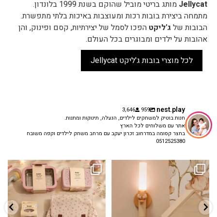
Jellycat
מותג בריטי מוביל שהוקם בשנת 1999 בלונדון.
מתמחה ביצירת בובות רכות ומעוצבות באיכות בלתי מתפשרת.
הבובות של
ג'ליקט
הפכו לסמל של יצירתיות, קסם ופינוק, והן
אהובות על ילדים ומבוגרים בכל העולם.
לכל מוצרי בובות ג'ליקט Jellycat
nest.play
3,646
959
חנות בוטיק למשחקים לילדים, הנעלה, תינוקות ומתנות.
אתר עם משלוחים לכל הארץ
בחצר קסומה במדרחוב זכרון יעקב עם מרחב משחק לילדים וקפה משובח
0512525380
גם פריט עיצובי לחדר, גם מנורת לילה
✨ חוזרים למסגרת בסטייל! ✨
...
מרגיעה, וגם
...
הקולקציה החדשה
3
0
9
4