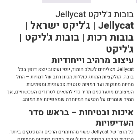
בובות ג'ליקט Jellycat
Jellycat | ג'ליקט ישראל |
בובות רכות | בובות ג'ליקט |
ג'ליקט
עיצוב מרהיב וייחודיות
Jellycat מצליחים לשלב הומור, יופי ועיצוב יוצא דופן בכל
בובה. קולקציות המותג כוללות מגוון רחב של דמויות – החל
מחיות מתוקות ועד דמויות פנטזיה צבעוניות ומפתיעות.
העיצובים מתעדכנים תדיר כדי להתאים לטרנדים העכשוויים, אך
תמיד שומרים על הנגיעה המיוחדת שמאפיינת את המותג.
איכות ובטיחות – בראש סדר
העדיפויות
כל מוצר של Jellycat עשוי מהחומרים הרכים והמפנקים ביותר.
הבובות נבדקו בקפידה כדי לעמוד בתקני בטיחות מחמירים.