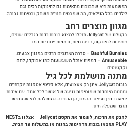
המשמעות היא שהבובות מתאימות גם לתינוקות רכים וגם
לילדים בכל הגילאים, מה שמבטיח חוויית משחק ובטיחות גבוהה.
מגוון מוצרים רחב
בקטלוג של Jellycat תוכלו למצוא בובות רכות בגדלים שונים,
שמיכות לתינוקות, כריות חיות, ודמויות ייחודיות כמו:
Bashful Bunnies
– סדרת הארנבים הרכים במגוון צבעים.
Amuseable
– דמויות אוכל משעשעות כמו אבוקדו, לחם
וקקטוסים.
מתנה מושלמת לכל גיל
בובות Jellycat אינן רק צעצועים, אלא פריטי אספנות יוקרתיים
ומתנות מיוחדות שמוסיפות נגיעה של אושר לכל אחד. עם איכות
יוצאת דופן ועיצוב מהמם, הן הבחירה המושלמת למי שמחפש
מוצר שמעלה חיוך.
לחבק את הרכות, לשמור את הקסם Jellycat – אצלנו בNEST
PLAY תמצאו בובות מדהימות בחנות או במשלוח עד הבית.