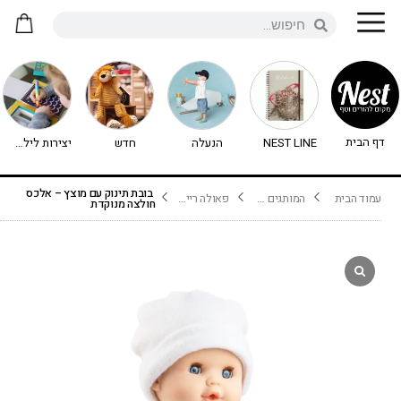
דף הבית
NEST LINE
הנעלה
חדש
יצירות לילדים - יצירה לילדים
בובת תינוק עם מוצץ – אלכס
עמוד הבית
המותגים שלנו
פאולה ריינה Paola Reina
חולצה מנוקדת