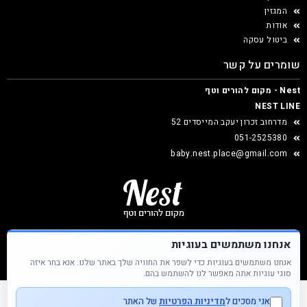
המגזין
אודות
ביטול עסקה
שומרים על קשר
Nest - מקום להורים וטף
NEST LINE
מדרחוב זכרון יעקב המייסדים 52
051-2525380
baby.nest.place@gmail.com
אנחנו משתמשים בעוגיות
אנחנו משתמשים בעוגיות כדי לשפר את החוויה שלך באתר שלנו. אנא בחר איזה
Nest &copy כל הזכויות שמורות
סוגי עוגיות אתה מאפשר לנו להשתמש בהם.
אני מסכים ל
מדיניות הפרטיות
של האתר