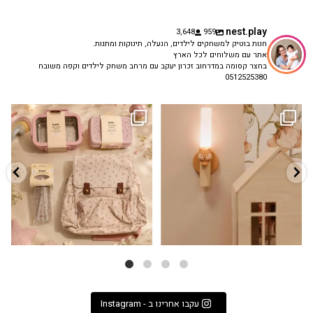
nest.play
3,648
959
חנות בוטיק למשחקים לילדים, הנעלה, תינוקות ומתנות.
אתר עם משלוחים לכל הארץ
בחצר קסומה במדרחוב זכרון יעקב עם מרחב משחק לילדים וקפה משובח
0512525380
גם פריט עיצובי לחדר, גם מנורת לילה
✨ חוזרים למסגרת בסטייל! ✨
...
מרגיעה, וגם
...
הקולקציה החדשה
3
0
9
4
עקבו אחרינו ב - Instagram