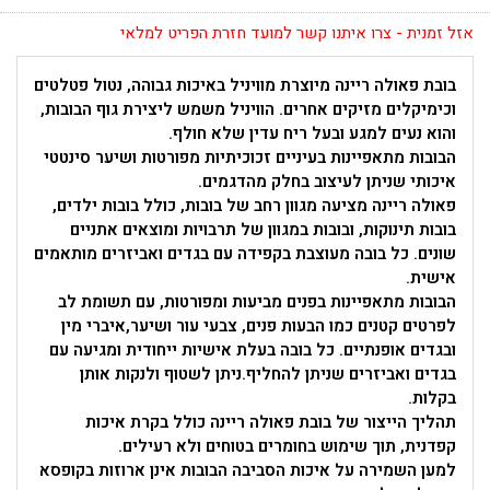
אזל זמנית - צרו איתנו קשר למועד חזרת הפריט למלאי
בובת פאולה ריינה מיוצרת מוויניל באיכות גבוהה, נטול פטלטים
וכימיקלים מזיקים אחרים. הוויניל משמש ליצירת גוף הבובות,
והוא נעים למגע ובעל ריח עדין שלא חולף.
הבובות מתאפיינות בעיניים זכוכיתיות מפורטות ושיער סינטטי
איכותי שניתן לעיצוב בחלק מהדגמים.
פאולה ריינה מציעה מגוון רחב של בובות, כולל בובות ילדים,
בובות תינוקות, ובובות במגוון של תרבויות ומוצאים אתניים
שונים. כל בובה מעוצבת בקפידה עם בגדים ואביזרים מותאמים
אישית.
הבובות מתאפיינות בפנים מביעות ומפורטות, עם תשומת לב
לפרטים קטנים כמו הבעות פנים, צבעי עור ושיער,איברי מין
ובגדים אופנתיים. כל בובה בעלת אישיות ייחודית ומגיעה עם
בגדים ואביזרים שניתן להחליף.ניתן לשטוף ולנקות אותן
בקלות.
תהליך הייצור של בובת פאולה ריינה כולל בקרת איכות
קפדנית, תוך שימוש בחומרים בטוחים ולא רעילים.
למען השמירה על איכות הסביבה הבובות אינן ארוזות בקופסא