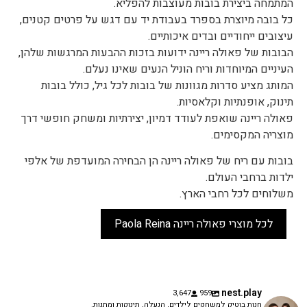
המתמחה ביצירת בובות מעוצבות להפליא.
כל בובה מיוצרת בספרד בעבודת יד עם דגש על פרטים קטנים,
עיצובים ייחודיים ובדים איכותיים.
הבובות של פאולה ריינה ידועות בזכות ההבעות המרגשות שלהן,
העיניים המיוחדות וריח הוניל הנעים שאינו נעלם.
המותג מציע סדרות מגוונות של בובות לכל גיל, כולל בובות
תינוק, אופנתיות וקלאסיות.
פאולה ריינה שואפת לעודד דמיון, יצירתיות ומשחק חופשי דרך
מוצריה המקסימים.
בובות עם ריח של פאולה ריינה הן הבחירה המועדפת של אלפי
ילדות ברחבי העולם.
משלוחים לכל רחבי הארץ.
לכל מוצרי פאולה ריינה Paola Reina
nest.play
3,647
959
חנות בוטיק למשחקים לילדים, הנעלה, תינוקות ומתנות.