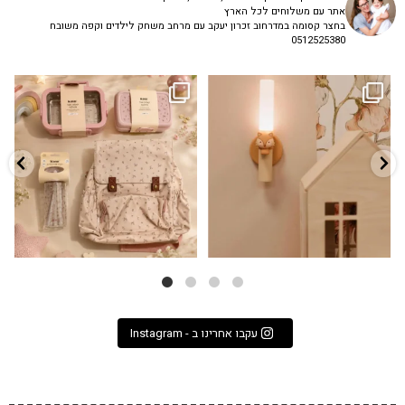
אתר עם משלוחים לכל הארץ
בחצר קסומה במדרחוב זכרון יעקב עם מרחב משחק לילדים וקפה משובח
0512525380
גם פריט עיצובי לחדר, גם מנורת לילה
✨ חוזרים למסגרת בסטייל! ✨
...
מרגיעה, וגם
...
הקולקציה החדשה
3
0
9
4
עקבו אחרינו ב - Instagram