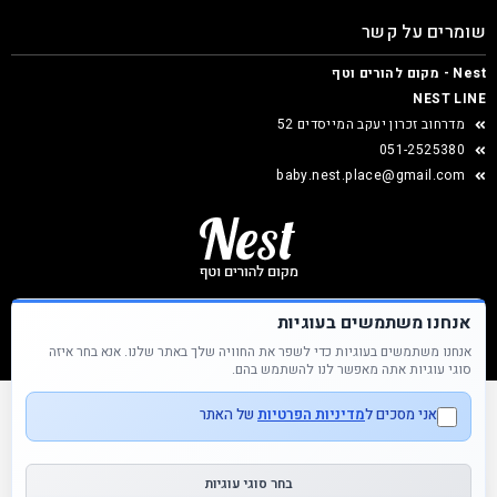
שומרים על קשר
Nest - מקום להורים וטף
NEST LINE
מדרחוב זכרון יעקב המייסדים 52
051-2525380
baby.nest.place@gmail.com
אנחנו משתמשים בעוגיות
אנחנו משתמשים בעוגיות כדי לשפר את החוויה שלך באתר שלנו. אנא בחר איזה
Nest &copy כל הזכויות שמורות
סוגי עוגיות אתה מאפשר לנו להשתמש בהם.
אני מסכים ל
מדיניות הפרטיות
של האתר
בחר סוגי עוגיות