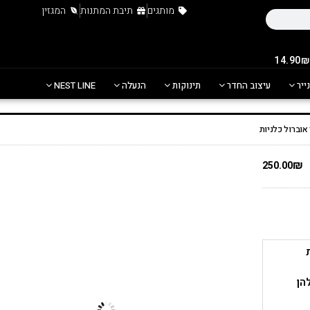
מותגים
תיבת המתנות
המגזין
נייר
עיצוב החדר
תינוקות
הנעלה
NEST LINE
אוברול כלניות
₪
250.00
הן