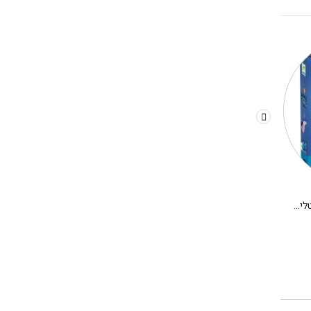
משחק קופסא לילדים – קריסטלים בחלל
יצירה DIY בתים מיניאטורים DJECO – אלבה
280.00
₪
180.00
₪