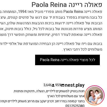
פאולה ריינה Paola Reina
פאולה ריינה Paola Reina מותג ספרדי מוביל מאז 1994, המתמחה ביצירת בובות מעוצבות להפליא.
כל בובה מיוצרת בספרד בעבודת יד עם דגש על פרטים קטנים, עיצובי
הבובות של פאולה ריינה ידועות בזכות ההבעות המרגשות שלהן, העיני
המותג מציע סדרות מגוונות של בובות לכל גיל, כולל בובות תינוק, או
פאולה ריינה שואפת לעודד דמיון, יצירתיות ומשחק חופשי דרך מוצר
בובות עם ריח של פאולה ריינה הן הבחירה המועדפת של אלפי ילדות
משלוחים לכל רחבי הארץ.
לכל מוצרי פאולה ריינה Paola Reina
nest.play
3,646
959
חנות בוטיק למשחקים לילדים, הנעלה, תינוקות ומתנות.
אתר עם משלוחים לכל הארץ
בחצר קסומה במדרחוב זכרון יעקב עם מרחב משחק לילדים וקפה
0512525380