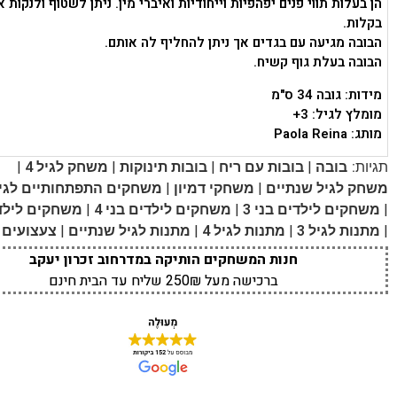
הן בעלות תווי פנים יפהפיות וייחודיות ואיברי מין. ניתן לשטוף ולנקות א
בקלות.
הבובה מגיעה עם בגדים אך ניתן להחליף לה אותם.
הבובה בעלת גוף קשיח.
מידות: גובה 34 ס"מ
מומלץ לגיל: 3+
מותג:
Paola Reina
|
|
|
|
תגיות:
בובה
בובות עם ריח
בובות תינוקות
משחק לגיל 4
|
|
משחק לגיל שנתיים
משחקי דמיון
משחקים התפתחותיים לגיל
|
|
|
משחקים לילדים בני 3
משחקים לילדים בני 4
משחקים לילדים
|
|
|
|
מתנות לגיל 3
מתנות לגיל 4
מתנות לגיל שנתיים
צעצועים 
חנות המשחקים הותיקה במדרחוב זכרון יעקב
ברכישה מעל 250₪ שליח עד הבית חינם