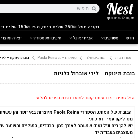
בקניה מעל 250
₪
שליח חינם, מעל 150₪ שליח ב-14.90₪
חדש
משחקים
אביזרי אוכל
תיקים ואקססוריז
יצירה ומוצרי 
עמוד הבית
המותגים שלנו
פאולה ריינה Paola Reina
בובת תינוקת – לירי 
בובת תינוקת – לירי אוברול כלניות
אזל זמנית - צרו איתנו קשר למועד חזרת הפריט למלאי
הבובות של המותג הספרדי
Paola Reina
מיוצרות באירופה והן עשויות
מסיליקון עמיד ואיכותי.
יש להן ריח וניל נעים שנשמר לאורך זמן. הבגדים, הנעליים והשיער של
מעוצבים בעבודת יד.