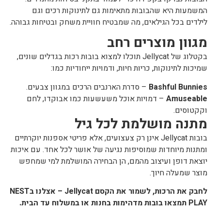
המשמעות היא שהבובות מתאימות גם לתינוקות רכים וגם
לילדים בכל הגילאים, מה שמבטיח חוויית משחק ובטיחות גבוהה.
מגוון מוצרים רחב
בקטלוג של Jellycat תוכלו למצוא בובות רכות בגדלים שונים,
שמיכות לתינוקות, כריות חיות, ודמויות ייחודיות כמו:
Bashful Bunnies
– סדרת הארנבים הרכים במגוון צבעים.
Amuseable
– דמויות אוכל משעשעות כמו אבוקדו, לחם
וקקטוסים.
מתנה מושלמת לכל גיל
בובות Jellycat אינן רק צעצועים, אלא פריטי אספנות יוקרתיים
ומתנות מיוחדות שמוסיפות נגיעה של אושר לכל אחד. עם איכות
יוצאת דופן ועיצוב מהמם, הן הבחירה המושלמת למי שמחפש
מוצר שמעלה חיוך.
לחבק את הרכות, לשמור את הקסם Jellycat – אצלנו בNEST
PLAY תמצאו בובות מדהימות בחנות או במשלוח עד הבית.