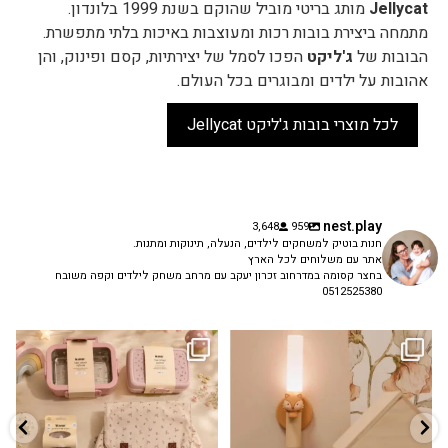
Jellycat
מותג בריטי מוביל שהוקם בשנת 1999 בלונדון.
מתמחה ביצירת בובות רכות ומעוצבות באיכות בלתי מתפשרת.
הבובות של
ג'ליקט
הפכו לסמל של יצירתיות, קסם ופינוק, והן
אהובות על ילדים ומבוגרים בכל העולם.
לכל מוצרי בובות ג'ליקט Jellycat
nest.play
3,648
959
חנות בוטיק למשחקים לילדים, הנעלה, תינוקות ומתנות.
אתר עם משלוחים לכל הארץ
בחצר קסומה במדרחוב זכרון יעקב עם מרחב משחק לילדים וקפה משובח
0512525380
גם פריט עיצובי לחדר, גם מנורת לילה
✨ חוזרים למסגרת בסטייל! ✨
...
מרגיעה, וגם
...
הקולקציה החדשה
3
0
9
4