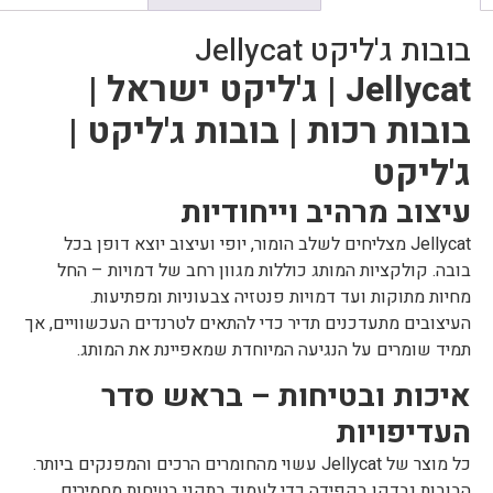
בובות ג'ליקט Jellycat
Jellycat | ג'ליקט ישראל |
בובות רכות | בובות ג'ליקט |
ג'ליקט
עיצוב מרהיב וייחודיות
Jellycat מצליחים לשלב הומור, יופי ועיצוב יוצא דופן בכל
בובה. קולקציות המותג כוללות מגוון רחב של דמויות – החל
מחיות מתוקות ועד דמויות פנטזיה צבעוניות ומפתיעות.
העיצובים מתעדכנים תדיר כדי להתאים לטרנדים העכשוויים, אך
תמיד שומרים על הנגיעה המיוחדת שמאפיינת את המותג.
איכות ובטיחות – בראש סדר
העדיפויות
כל מוצר של Jellycat עשוי מהחומרים הרכים והמפנקים ביותר.
הבובות נבדקו בקפידה כדי לעמוד בתקני בטיחות מחמירים.