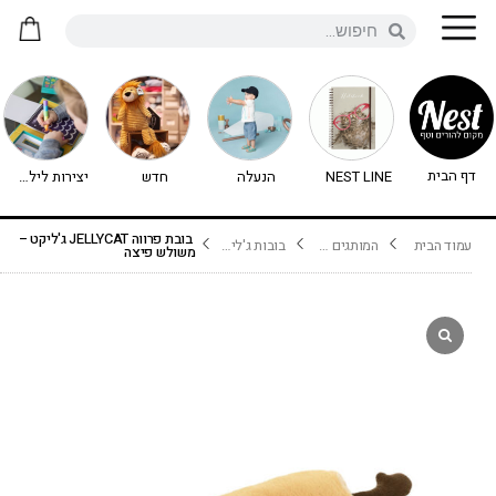
דף הבית
NEST LINE
הנעלה
חדש
יצירות לילדים - יצירה לילדים
בובת פרווה JELLYCAT ג'ליקט –
עמוד הבית
המותגים שלנו
בובות ג'ליקט Jellycat
משולש פיצה