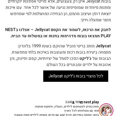
בובות Jellycat אינן רק צעצועים, אלא פריטי אספנות יוקרתיים
ומתנות מיוחדות שמוסיפות נגיעה של אושר לכל אחד. עם איכות
יוצאת דופן ועיצוב מהמם, הן הבחירה המושלמת למי שמחפש
מוצר שמעלה חיוך.
לחבק את הרכות, לשמור את הקסם Jellycat – אצלנו בNEST
PLAY תמצאו בובות מדהימות בחנות או במשלוח עד הבית.
Jellycat
מותג בריטי מוביל שהוקם בשנת 1999 בלונדון.
מתמחה ביצירת בובות רכות ומעוצבות באיכות בלתי מתפשרת.
הבובות של
ג'ליקט
הפכו לסמל של יצירתיות, קסם ופינוק, והן
אהובות על ילדים ומבוגרים בכל העולם.
לכל מוצרי בובות ג'ליקט Jellycat
nest.play
3,650
959
חנות בוטיק למשחקים לילדים, הנעלה, תינוקות ומתנות.
אתר עם משלוחים לכל הארץ
בחצר קסומה במדרחוב זכרון יעקב עם מרחב משחק לילדים וקפה משובח