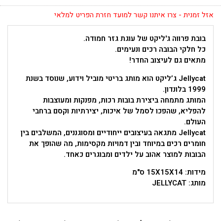
אזל זמנית - צרו איתנו קשר למועד חזרת הפריט למלאי
בובת פרווה ג'ליקט של עוגת גזר חמודה.
כל חלקי הבובה רכים ונעימים.
מתאים גם לעיצוב החדר!
Jellycat ג’ליקט הוא מותג בריטי מוביל וידוע, שנוסד בשנת
1999 בלונדון.
המותג מתמחה ביצירת בובות רכות, מפנקות ומעוצבות
להפליא, שהפכו לסמל של איכות, יצירתיות וקסם ברחבי
העולם.
Jellycat מתגאה בעיצובים ייחודיים ומסוגננים, המשלבים בין
חומרים רכים במיוחד ובין דמויות מקסימות, מה שהופך את
הבובות למוצר אהוב על ילדים ומבוגרים כאחד.
מידות: 15X15X14 ס"מ
מותג: JELLYCAT