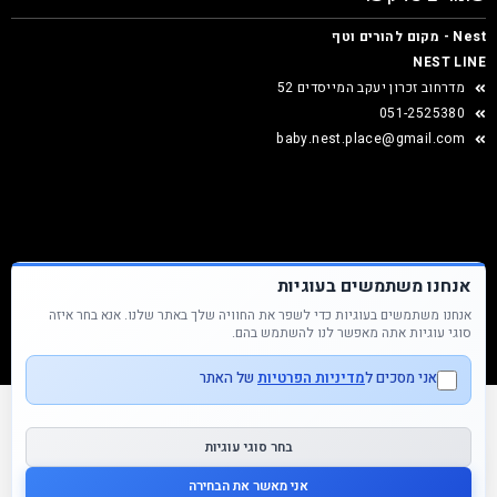
Nest - מקום להורים וטף
NEST LINE
מדרחוב זכרון יעקב המייסדים 52
051-2525380
baby.nest.place@gmail.com
אנחנו משתמשים בעוגיות
אנחנו משתמשים בעוגיות כדי לשפר את החוויה שלך באתר שלנו. אנא בחר איזה
Nest &copy כל הזכויות שמורות
סוגי עוגיות אתה מאפשר לנו להשתמש בהם.
אני מסכים ל
מדיניות הפרטיות
של האתר
בחר סוגי עוגיות
אני מאשר את הבחירה