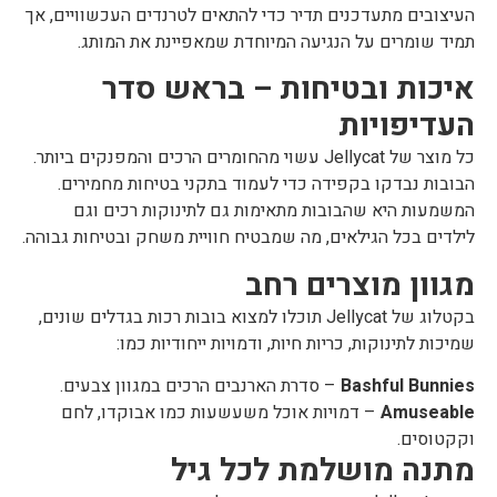
העיצובים מתעדכנים תדיר כדי להתאים לטרנדים העכשוויים, אך
תמיד שומרים על הנגיעה המיוחדת שמאפיינת את המותג.
איכות ובטיחות – בראש סדר
העדיפויות
כל מוצר של Jellycat עשוי מהחומרים הרכים והמפנקים ביותר.
הבובות נבדקו בקפידה כדי לעמוד בתקני בטיחות מחמירים.
המשמעות היא שהבובות מתאימות גם לתינוקות רכים וגם
לילדים בכל הגילאים, מה שמבטיח חוויית משחק ובטיחות גבוהה.
מגוון מוצרים רחב
בקטלוג של Jellycat תוכלו למצוא בובות רכות בגדלים שונים,
שמיכות לתינוקות, כריות חיות, ודמויות ייחודיות כמו:
Bashful Bunnies
– סדרת הארנבים הרכים במגוון צבעים.
Amuseable
– דמויות אוכל משעשעות כמו אבוקדו, לחם
וקקטוסים.
מתנה מושלמת לכל גיל