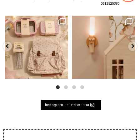
0512525380
גם פריט עיצובי לחדר, גם מנורת לילה
✨ חוזרים למסגרת בסטייל! ✨
...
מרגיעה, וגם
...
הקולקציה החדשה
3
0
9
4
עקבו אחרינו ב - Instagram