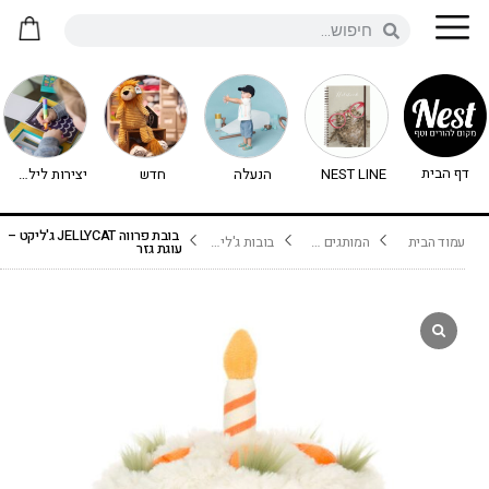
דף הבית
NEST LINE
הנעלה
חדש
יצירות לילדים - יצירה לילדים
בובת פרווה JELLYCAT ג'ליקט –
עמוד הבית
המותגים שלנו
בובות ג'ליקט Jellycat
עוגת גזר