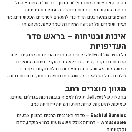
בובה. קולקציות המותג כוללות מגוון רחב של דמויות – החל
מחיות מתוקות ועד דמויות פנטזיה צבעוניות ומפתיעות.
העיצובים מתעדכנים תדיר כדי להתאים לטרנדים העכשוויים, אך
תמיד שומרים על הנגיעה המיוחדת שמאפיינת את המותג.
איכות ובטיחות – בראש סדר
העדיפויות
כל מוצר של Jellycat עשוי מהחומרים הרכים והמפנקים ביותר.
הבובות נבדקו בקפידה כדי לעמוד בתקני בטיחות מחמירים.
המשמעות היא שהבובות מתאימות גם לתינוקות רכים וגם
לילדים בכל הגילאים, מה שמבטיח חוויית משחק ובטיחות גבוהה.
מגוון מוצרים רחב
בקטלוג של Jellycat תוכלו למצוא בובות רכות בגדלים שונים,
שמיכות לתינוקות, כריות חיות, ודמויות ייחודיות כמו:
Bashful Bunnies
– סדרת הארנבים הרכים במגוון צבעים.
Amuseable
– דמויות אוכל משעשעות כמו אבוקדו, לחם
וקקטוסים.