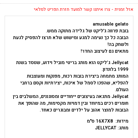
אזל זמנית - צרו איתנו קשר למועד חזרת הפריט למלאי
amusable gelato
בובת פרווה ג'ליקט של גלידה מתוקה ממש.
הבובה כל כך נעימה למגע ומישוש שלא תרצו להפסיק לגעת
ולשחק בה!
מתאים גם לעיצוב החדר!
Jellycat ג’ליקט הוא מותג בריטי מוביל וידוע, שנוסד בשנת
1999 בלונדון.
המותג מתמחה ביצירת בובות רכות, מפנקות ומעוצבות
להפליא, שהפכו לסמל של איכות, יצירתיות וקסם ברחבי
העולם.
Jellycat מתגאה בעיצובים ייחודיים ומסוגננים, המשלבים בין
חומרים רכים במיוחד ובין דמויות מקסימות, מה שהופך את
הבובות למוצר אהוב על ילדים ומבוגרים כאחד.
מידות: 16X7X8 ס"מ
מותג: JELLYCAT