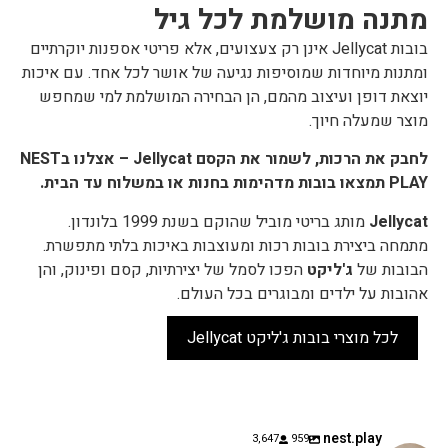
מתנה מושלמת לכל גיל
בובות Jellycat אינן רק צעצועים, אלא פריטי אספנות יוקרתיים
ומתנות מיוחדות שמוסיפות נגיעה של אושר לכל אחד. עם איכות
יוצאת דופן ועיצוב מהמם, הן הבחירה המושלמת למי שמחפש
מוצר שמעלה חיוך.
לחבק את הרכות, לשמור את הקסם Jellycat – אצלנו בNEST
PLAY תמצאו בובות מדהימות בחנות או במשלוח עד הבית.
Jellycat
מותג בריטי מוביל שהוקם בשנת 1999 בלונדון.
מתמחה ביצירת בובות רכות ומעוצבות באיכות בלתי מתפשרת.
הבובות של
ג'ליקט
הפכו לסמל של יצירתיות, קסם ופינוק, והן
אהובות על ילדים ומבוגרים בכל העולם.
לכל מוצרי בובות ג'ליקט Jellycat
nest.play
3,647
959