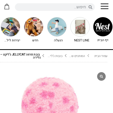
דף הבית
NEST LINE
הנעלה
חדש
יצירות לילדים - יצירה לילדים
בובת פרווה JELLYCAT ג'ליקט –
עמוד הבית
המותגים שלנו
בובות ג'ליקט Jellycat
גלידה