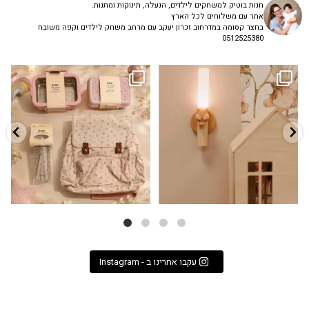
חנות בוטיק למשחקים לילדים, הנעלה, תינוקות ומתנות.
אתר עם משלוחים לכל הארץ
בחצר קסומה במדרחוב זכרון יעקב עם מרחב משחק לילדים וקפה משובח
0512525380
גם פריט עיצובי לחדר, גם מנורת לילה
✨ חוזרים למסגרת בסטייל! ✨
...
מרגיעה, וגם
...
הקולקציה החדשה
3
0
9
4
עקבו אחרינו ב - Instagram