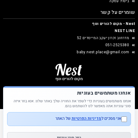
ביטול עסקה
שומרים על קשר
Nest - מקום להורים וטף
NEST LINE
מדרחוב זכרון יעקב המייסדים 52
051-2525380
baby.nest.place@gmail.com
אנחנו משתמשים בעוגיות
אנחנו משתמשים בעוגיות כדי לשפר את החוויה שלך באתר שלנו. אנא בחר איזה
Nest &copy כל הזכויות שמורות
סוגי עוגיות אתה מאפשר לנו להשתמש בהם.
אני מסכים ל
מדיניות הפרטיות
של האתר
בחר סוגי עוגיות