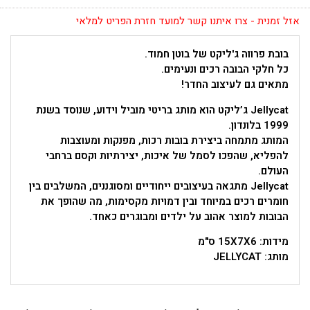
אזל זמנית - צרו איתנו קשר למועד חזרת הפריט למלאי
בובת פרווה ג'ליקט של בוטן חמוד.
כל חלקי הבובה רכים ונעימים.
מתאים גם לעיצוב החדר!
Jellycat ג’ליקט הוא מותג בריטי מוביל וידוע, שנוסד בשנת
1999 בלונדון.
המותג מתמחה ביצירת בובות רכות, מפנקות ומעוצבות
להפליא, שהפכו לסמל של איכות, יצירתיות וקסם ברחבי
העולם.
Jellycat מתגאה בעיצובים ייחודיים ומסוגננים, המשלבים בין
חומרים רכים במיוחד ובין דמויות מקסימות, מה שהופך את
הבובות למוצר אהוב על ילדים ומבוגרים כאחד.
מידות: 15X7X6 ס"מ
מותג: JELLYCAT