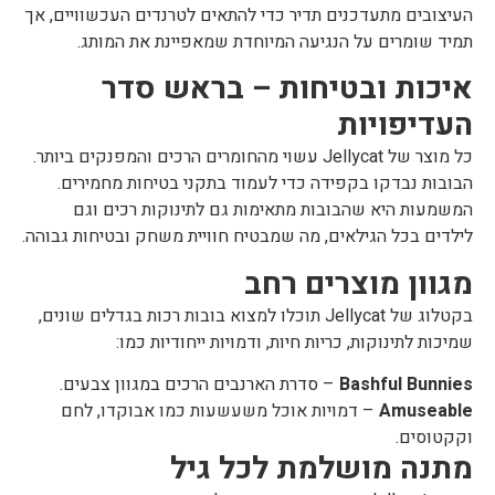
העיצובים מתעדכנים תדיר כדי להתאים לטרנדים העכשוויים, אך
תמיד שומרים על הנגיעה המיוחדת שמאפיינת את המותג.
איכות ובטיחות – בראש סדר
העדיפויות
כל מוצר של Jellycat עשוי מהחומרים הרכים והמפנקים ביותר.
הבובות נבדקו בקפידה כדי לעמוד בתקני בטיחות מחמירים.
המשמעות היא שהבובות מתאימות גם לתינוקות רכים וגם
לילדים בכל הגילאים, מה שמבטיח חוויית משחק ובטיחות גבוהה.
מגוון מוצרים רחב
בקטלוג של Jellycat תוכלו למצוא בובות רכות בגדלים שונים,
שמיכות לתינוקות, כריות חיות, ודמויות ייחודיות כמו:
Bashful Bunnies
– סדרת הארנבים הרכים במגוון צבעים.
Amuseable
– דמויות אוכל משעשעות כמו אבוקדו, לחם
וקקטוסים.
מתנה מושלמת לכל גיל