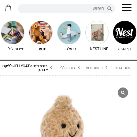
דף הבית
NEST LINE
הנעלה
חדש
יצירות לילדים - יצירה לילדים
בובת פרווה JELLYCAT ג'ליקט
עמוד הבית
המותגים שלנו
בובות ג'ליקט Jellycat
– בוטן