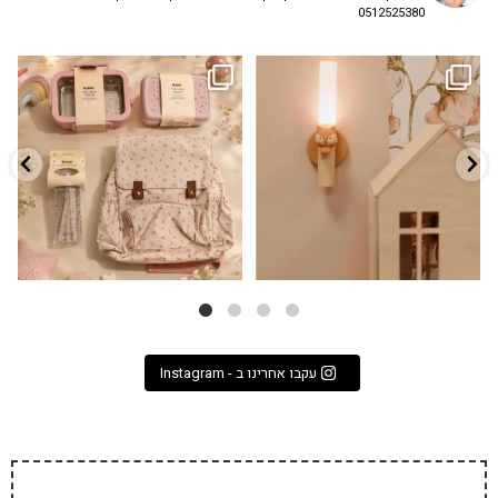
0512525380
גם פריט עיצובי לחדר, גם מנורת לילה
✨ חוזרים למסגרת בסטייל! ✨
...
מרגיעה, וגם
...
הקולקציה החדשה
3
0
9
4
עקבו אחרינו ב - Instagram