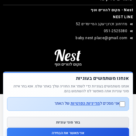
Nest - מקום להורים וטף
NEST LINE
מדרחוב זכרון יעקב המייסדים 52
051-2525380
baby.nest.place@gmail.com
אנחנו משתמשים בעוגיות
אנחנו משתמשים בעוגיות כדי לשפר את החוויה שלך באתר שלנו. אנא בחר איזה
Nest &copy כל הזכויות שמורות
סוגי עוגיות אתה מאפשר לנו להשתמש בהם.
אני מסכים ל
מדיניות הפרטיות
של האתר
בחר סוגי עוגיות
אני מאשר את הבחירה