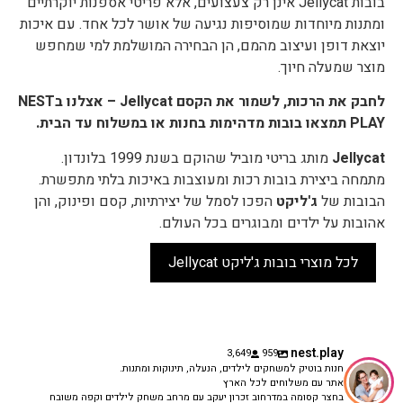
בובות Jellycat אינן רק צעצועים, אלא פריטי אספנות יוקרתיים
ומתנות מיוחדות שמוסיפות נגיעה של אושר לכל אחד. עם איכות
יוצאת דופן ועיצוב מהמם, הן הבחירה המושלמת למי שמחפש
מוצר שמעלה חיוך.
לחבק את הרכות, לשמור את הקסם Jellycat – אצלנו בNEST
PLAY תמצאו בובות מדהימות בחנות או במשלוח עד הבית.
Jellycat
מותג בריטי מוביל שהוקם בשנת 1999 בלונדון.
מתמחה ביצירת בובות רכות ומעוצבות באיכות בלתי מתפשרת.
הבובות של
ג'ליקט
הפכו לסמל של יצירתיות, קסם ופינוק, והן
אהובות על ילדים ומבוגרים בכל העולם.
לכל מוצרי בובות ג'ליקט Jellycat
nest.play
3,649
959
חנות בוטיק למשחקים לילדים, הנעלה, תינוקות ומתנות.
אתר עם משלוחים לכל הארץ
בחצר קסומה במדרחוב זכרון יעקב עם מרחב משחק לילדים וקפה משובח