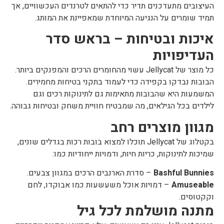
העיצובים מתעדכנים תדיר כדי להתאים לטרנדים העכשוויים, אך
תמיד שומרים על הנגיעה המיוחדת שמאפיינת את המותג.
איכות ובטיחות – בראש סדר
העדיפויות
כל מוצר של Jellycat עשוי מהחומרים הרכים והמפנקים ביותר.
הבובות נבדקו בקפידה כדי לעמוד בתקני בטיחות מחמירים.
המשמעות היא שהבובות מתאימות גם לתינוקות רכים וגם
לילדים בכל הגילאים, מה שמבטיח חוויית משחק ובטיחות גבוהה.
מגוון מוצרים רחב
בקטלוג של Jellycat תוכלו למצוא בובות רכות בגדלים שונים,
שמיכות לתינוקות, כריות חיות, ודמויות ייחודיות כמו:
Bashful Bunnies
– סדרת הארנבים הרכים במגוון צבעים.
Amuseable
– דמויות אוכל משעשעות כמו אבוקדו, לחם
וקקטוסים.
מתנה מושלמת לכל גיל