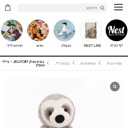
דף הבית
NEST LINE
הנעלה
חדש
יצירות לילדים - יצירה לילדים
בובת עצלן JELLYCAT – ביילי
עמוד הבית
המותגים שלנו
בובות ג'ליקט Jellycat
העצלן