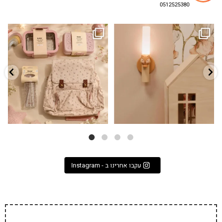
0512525380
גם פריט עיצובי לחדר, גם מנורת לילה
✨ חוזרים למסגרת בסטייל! ✨
...
מרגיעה, וגם
...
הקולקציה החדשה
3
0
9
4
עקבו אחרינו ב - Instagram