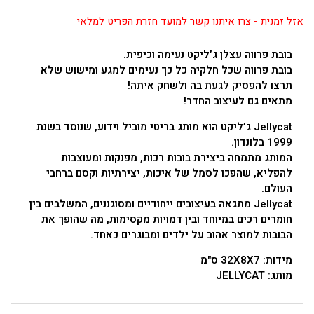
אזל זמנית - צרו איתנו קשר למועד חזרת הפריט למלאי
בובת פרווה עצלן ג’ליקט נעימה וכיפית.
בובת פרווה שכל חלקיה כל כך נעימים למגע ומישוש שלא
תרצו להפסיק לגעת בה ולשחק איתה!
מתאים גם לעיצוב החדר!
Jellycat ג’ליקט הוא מותג בריטי מוביל וידוע, שנוסד בשנת
1999 בלונדון.
המותג מתמחה ביצירת בובות רכות, מפנקות ומעוצבות
להפליא, שהפכו לסמל של איכות, יצירתיות וקסם ברחבי
העולם.
Jellycat מתגאה בעיצובים ייחודיים ומסוגננים, המשלבים בין
חומרים רכים במיוחד ובין דמויות מקסימות, מה שהופך את
הבובות למוצר אהוב על ילדים ומבוגרים כאחד.
מידות: 32X8X7 ס"מ
מותג: JELLYCAT