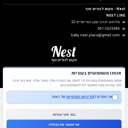
Nest - מקום להורים וטף
NEST LINE
מדרחוב זכרון יעקב המייסדים 52
051-2525380
baby.nest.place@gmail.com
אנחנו משתמשים בעוגיות
אנחנו משתמשים בעוגיות כדי לשפר את החוויה שלך באתר שלנו. אנא בחר איזה
Nest &copy כל הזכויות שמורות
סוגי עוגיות אתה מאפשר לנו להשתמש בהם.
אני מסכים ל
מדיניות הפרטיות
של האתר
בחר סוגי עוגיות
אני מאשר את הבחירה