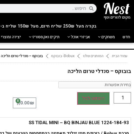
בקניה מעל 250
₪
שליח חינם, מעל 150₪ שליח ב-14.90₪
חדש
משחקים
אביזרי אוכל
תיקים ואקססוריז
יצירה ומוצרי 
עמוד הבית
המותגים שלנו
Bobux- בובוקס
בובוקס – סנדלי טרום הליכה
בובוקס – סנדלי טרום הליכה
הוספה לסל
0
₪
0.00
SS TIDAL MINI – BQ BINJAU BLUE 1224-184-93
חברת Bobux / בובוקס מניו זילנד מאמינה בהתפתחות הטבעית של כ