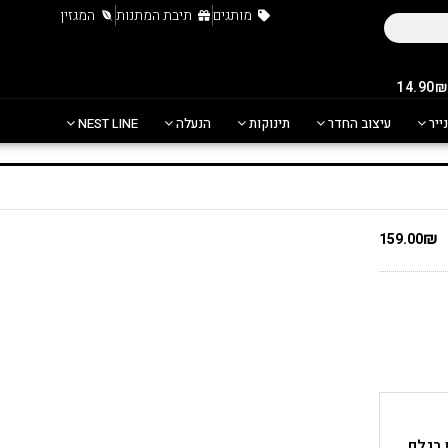
מותגים
תיבת המתנות
המגזין
נייר
עיצוב החדר
תינוקות
הנעלה
NEST LINE
₪
159.00
ף רגלם