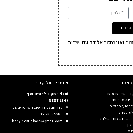
פרטים
ת ואנו נחזור אליכם עם שירות
 באתר
שומרים על קשר
ון ותנאי שימוש
Nest - מקום להורים וטף
ניות משלוחים
NEST LINE
פות \ החזרות
מדרחוב זכרון יעקב המייסדים 52
ת קניות
051-2525380
 קשר ושעות פעילות
baby.nest.place@gmail.com
זין
ות