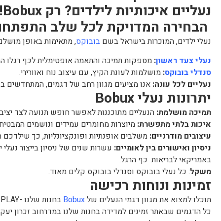
נעליים איכותיות לילדים? רק Bobux!
הבחירה המדויקת לכל שלב התפתחו
נעלי ילדים, המוכרות בישראל בשם
בובוקס
, מתאימות באופן מושלם
נעלי צעד ראשון
:
מספקות תמיכה והתאמה אופטימלית לכף רגלו ה
סנדלי בובוקס
:
מושלמות לעונת הקיץ, עם עיצוב נוח ואוורירי.
נעליים לכל עונה:
אנו מציעים מגוון רחב של דגמים, המתחדשים בכ
יתרונות נעלי Bobux
תמיכה מושלמת:
הנעליים מתוכננות לאפשר חופש תנועה לצד יציבו
איכות בלתי מתפשרת:
מיוצרות מחומרים עמידים ונושמים המבטיחים
עיצובים מודרניים:
משלבים אופנתיות ופונקציונליות, כך שילדכם תמ
ניסיון ואישורים בין לאומיים:
עשרות שנים של ניסיון בייצור נעלי 
באמריקאי לבריאות כף הרגל.
משקל
: כל נעלי בובוקס וסנדלי בובוקס קלים מאוד.
זמינות ונוחות רכישה
תוכלו למצוא את מגוון דגמי הנעלים של
Bobux
בחנות שלנו -NEST PLAY בזכרון יעקב, או להזמין במשלוח ישיר עד הבית.
כל הדגמים שבאתר זמינים למדידה בחנות שלנו במדרחוב זכרון יעקב.