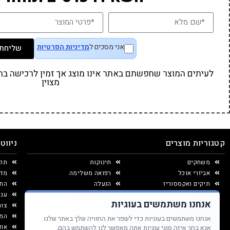
אני מסכים ל
מדיניות הפרטיות
שליחת 
לעיתים המוצר שחפשתם באתר אינו מוצג אך זמין לרכישה בחנו
מצוין
קטגוריות מוצרים
ניווט
משחקים
תינוקות
תקנ
אביזרי אוכל
רפואה משלימה
מדי
תיקים ואקססוריז
הנעלה
החל
יצירה ומוצרי נייר
עגל
אנחנו משתמשים בעוגיות
עיצוב החדר
צור
המג
אנחנו משתמשים בעוגיות כדי לשפר את החוויה שלך באתר שלנו.
אוד
אנא בחר איזה סוגי עוגיות אתה מאפשר לנו להשתמש בהם.