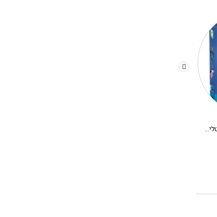
משחק קופסא לילדים – קריסטלים בחלל
יצירה DIY בתים מיניאטורים DJECO – אלבה
280.00
₪
180.00
₪