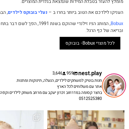
מומלץ להעזר בטבלת המידות שנמצאת בגלרית המוצרים.
העניקו לילדכם את הטוב ביותר בחרו ב –
נעלי בובוקס לילדים
, הב
Bobux
, המותג הניו זילנדי שהוקם ב
ובריאה של כף הרגל.
לכל מוצרי Bobux- בובוקס
nest.play
3,646
959
חנות בוטיק למשחקים לילדים, הנעלה, תינוקות ומתנות.
אתר עם משלוחים לכל הארץ
בחצר קסומה במדרחוב זכרון יעקב עם מרחב משחק לילדים וקפה
0512525380
כשפתחתי את החנות חלמתי ליצור מקום שהייתי
הבובה הכי מתוקה הגיעה אלינו!
...
שמחה
...
האף של הכ
7
0
39
16