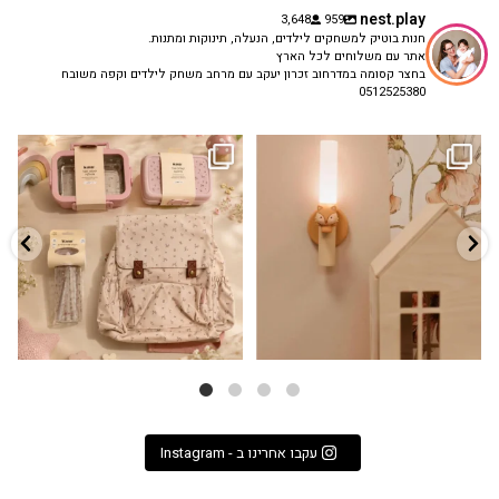
nest.play
3,648
959
חנות בוטיק למשחקים לילדים, הנעלה, תינוקות ומתנות.
אתר עם משלוחים לכל הארץ
בחצר קסומה במדרחוב זכרון יעקב עם מרחב משחק לילדים וקפה משובח
0512525380
גם פריט עיצובי לחדר, גם מנורת לילה
✨ חוזרים למסגרת בסטייל! ✨
...
מרגיעה, וגם
...
הקולקציה החדשה
3
0
9
4
עקבו אחרינו ב - Instagram