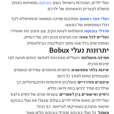
נעלי ילדים, המוכרות בישראל בשם
בובוקס
, מתאימות באופן
מושלם לצעדים הראשונים של ילדכם.
נעלי צעד ראשון
:
מספקות תמיכה והתאמה אופטימלית לכף
רגלו המתפתחת של הפעוט.
סנדלי בובוקס
:
מושלמות לעונת הקיץ, עם עיצוב נוח ואוורירי.
נעליים לכל עונה:
אנו מציעים מגוון רחב של דגמים,
המתחדשים בכל שנה מתוך הקולקציה הבינלאומית.
יתרונות נעלי Bobux
תמיכה מושלמת:
הנעליים מתוכננות לאפשר חופש תנועה לצד
יציבות מרבית.
איכות בלתי מתפשרת:
מיוצרות מחומרים עמידים ונושמים
המבטיחים נוחות לאורך כל היום.
עיצובים מודרניים:
משלבים אופנתיות ופונקציונליות, כך
שילדכם תמיד ירגיש בנוח ויראה נפלא.
ניסיון ואישורים בין לאומיים:
עשרות שנים של ניסיון בייצור
נעלי ילדים, מאות אלפי ילדים בעולם שנעלו את נעלי בובוקס
ואישור מהמכון באמריקאי לבריאות כף הרגל.
משקל
: כל נעלי בובוקס וסנדלי בובוקס קלים מאוד.