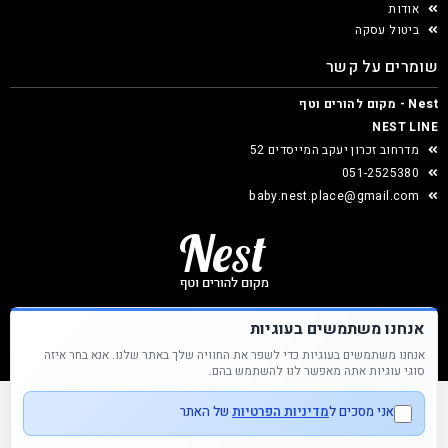
אודות
ביטול עסקה
שומרים על קשר
Nest - מקום להורים וטף
NEST LINE
מדרחוב זכרון יעקב המייסדים 52
051-2525380
baby.nest.place@gmail.com
אנחנו משתמשים בעוגיות
אנחנו משתמשים בעוגיות כדי לשפר את החוויה שלך באתר שלנו. אנא בחר איזה
Nest &copy כל הזכויות שמורות
סוגי עוגיות אתה מאפשר לנו להשתמש בהם.
אני מסכים ל
מדיניות הפרטיות
של האתר