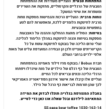
התפתחות טבעית
: הנעליים מעודדות את ההתפתחות
הטבעית של הרגליים והקרסוליים, מחזקות את השרירים
ומשפרות את שיווי המשקל.
נוחות מרבית
: הנעליים הרכות והגמישות מספקות נוחות
מרבית לתינוקות הלומדים ללכת, ומאפשרות להם לנוע
בחופשיות ובטבעיות.
בטיחות
: הסוליה מונעת ההחלקה וההגנה על האצבעות
מספקות בטיחות והגנה לתינוקות במהלך הלימוד להליכה.
נעלי טרום הליכה של בובוקס לתינוקות עונות על כל
הקריטריונים שציינו ולכן הן הבחירה המועדפת עלינו ועל מאות
אלפי ילדים ברחבי העולם.
חברת Bobux / בובוקס מניו זילנד מאמינה בהתפתחות
הטבעית של כף רגלם של הילדים על מנת שיגדלו ויפתחו
הרגלי הליכה נכונים ובריאים לכל החיים.
נעליים אלו קיבלו את אישור אירגון הפודיאטריה האמריקאי
לכך שהן תורמות לבריאות כף הרגל של הילד.
בטבלה המצורפת בגלריה תוכלו לבדוק את המידה
המתאימה לילדכם ובכל שאלה אנו כאן כדי לסייע.
SS papa bear toffee 1030-163-14