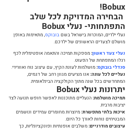
Bobux!
הבחירה המדויקת לכל שלב
התפתחותי-
נעלי Bobux
נעלי ילדים, המוכרות בישראל בשם
בובוקס
, מתאימות באופן
מושלם לצעדים הראשונים של ילדכם.
נעלי צעד ראשון
:
מספקות תמיכה והתאמה אופטימלית לכף
רגלו המתפתחת של הפעוט.
סנדלי בובוקס
:
מושלמות לעונת הקיץ, עם עיצוב נוח ואוורירי.
נעליים לכל עונה:
אנו מציעים מגוון רחב של דגמים,
המתחדשים בכל שנה מתוך הקולקציה הבינלאומית.
יתרונות נעלי Bobux
תמיכה מושלמת:
הנעליים מתוכננות לאפשר חופש תנועה לצד
יציבות מרבית.
איכות בלתי מתפשרת:
מיוצרות מחומרים עמידים ונושמים
המבטיחים נוחות לאורך כל היום.
עיצובים מודרניים:
משלבים אופנתיות ופונקציונליות, כך