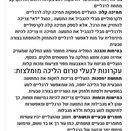
מתחת לרגליים.
תמיכה קלה
: הנעליים מספקות תמיכה קלה לרגליים
ולקרסוליים מבלי להגביל את התנועה , הנעל *לא* צריכה
להחזיק את הרגל, אלא לספק תמיכה קלה לקרסוליים
ולרגליים מבלי להגביל את התנועה. תמיכה זו צריכה להיות
מינימלית על מנת לאפשר לרגליים להתחזק ולהתפתח בצורה
טבעית.
בטיחות והגנה
: הסוליה עשויה מחומר מונע החלקה שמעניק
אחיזה טובה ומונע החלקה על משטחים חלקים. בנוסף,
הנעליים מגינות על האצבעות מפני פציעות ומכות קלות.
עקרונות לנעלי טרום הליכה מומלצות:
תחושת יחפנות
: הנעליים צריכות לחקות את התחושה
הטבעית של הליכה יחפה, מה שמאפשר לרגליים לנוע
בחופשיות ולפתח ולחזק את השרירים בצורה טבעית.
גמישות ונוחות
: הנעליים צריכות להיות גמישות ונוחות, כך
שהן לא מגבילות את התנועה של הרגליים ומאפשרות
לתינוקות לנוע בקלות וללא מגבלות.
חומרים טבעיים ונושמים
: חשוב שהנעליים יהיו עשויות
מחומרים טבעיים ונושמים, כמו עור רך או בד נושם, שימנעו
חימום יתר והזעה של הרגליים.