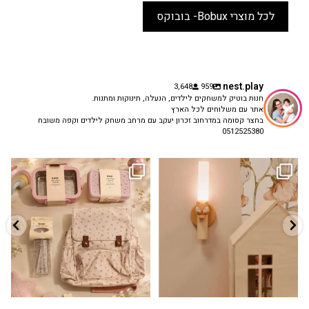
לכל מוצרי Bobux- בובוקס
nest.play
3,648
959
חנות בוטיק למשחקים לילדים, הנעלה, תינוקות ומתנות.
אתר עם משלוחים לכל הארץ
בחצר קסומה במדרחוב זכרון יעקב עם מרחב משחק לילדים וקפה משובח
0512525380
גם פריט עיצובי לחדר, גם מנורת לילה
✨ חוזרים למסגרת בסטייל! ✨
...
מרגיעה, וגם
...
הקולקציה החדשה
3
0
9
4