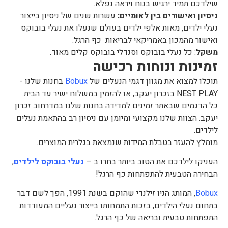
שילדכם תמיד ירגיש בנוח ויראה נפלא.
ניסיון ואישורים בין לאומיים:
עשרות שנים של ניסיון בייצור
נעלי ילדים, מאות אלפי ילדים בעולם שנעלו את נעלי בובוקס
ואישור מהמכון באמריקאי לבריאות כף הרגל.
משקל
: כל נעלי בובוקס וסנדלי בובוקס קלים מאוד.
זמינות ונוחות רכישה
תוכלו למצוא את מגוון דגמי הנעלים של
Bobux
בחנות שלנו -
NEST PLAY בזכרון יעקב, או להזמין במשלוח ישיר עד הבית.
כל הדגמים שבאתר זמינים למדידה בחנות שלנו במדרחוב זכרון
יעקב. הצוות שלנו מקצועי ומיומן עם ניסיון רב בהתאמת נעלים
לילדים.
מומלץ להעזר בטבלת המידות שנמצאת בגלרית המוצרים.
העניקו לילדכם את הטוב ביותר בחרו ב –
נעלי בובוקס לילדים
,
הבחירה הטבעית להתפתחות כף הרגל!
Bobux
, המותג הניו זילנדי שהוקם בשנת 1991, הפך לשם דבר
בתחום נעלי הילדים, בזכות התמחותו בייצור נעליים המעודדות
התפתחות טבעית ובריאה של כף הרגל.