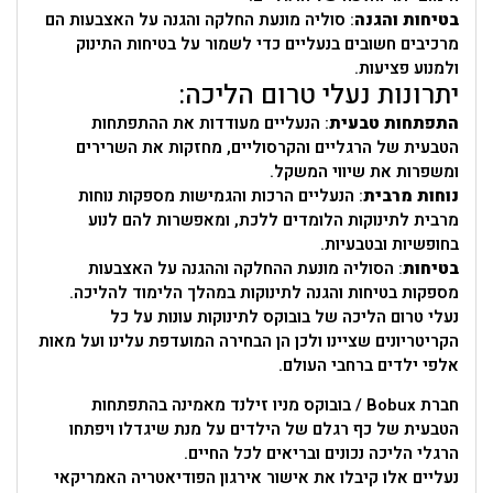
בטיחות והגנה
: סוליה מונעת החלקה והגנה על האצבעות הם
מרכיבים חשובים בנעליים כדי לשמור על בטיחות התינוק
ולמנוע פציעות.
יתרונות נעלי טרום הליכה:
התפתחות טבעית
: הנעליים מעודדות את ההתפתחות
הטבעית של הרגליים והקרסוליים, מחזקות את השרירים
ומשפרות את שיווי המשקל.
נוחות מרבית
: הנעליים הרכות והגמישות מספקות נוחות
מרבית לתינוקות הלומדים ללכת, ומאפשרות להם לנוע
בחופשיות ובטבעיות.
בטיחות
: הסוליה מונעת ההחלקה וההגנה על האצבעות
מספקות בטיחות והגנה לתינוקות במהלך הלימוד להליכה.
נעלי טרום הליכה של בובוקס לתינוקות עונות על כל
הקריטריונים שציינו ולכן הן הבחירה המועדפת עלינו ועל מאות
אלפי ילדים ברחבי העולם.
חברת Bobux / בובוקס מניו זילנד מאמינה בהתפתחות
הטבעית של כף רגלם של הילדים על מנת שיגדלו ויפתחו
הרגלי הליכה נכונים ובריאים לכל החיים.
נעליים אלו קיבלו את אישור אירגון הפודיאטריה האמריקאי