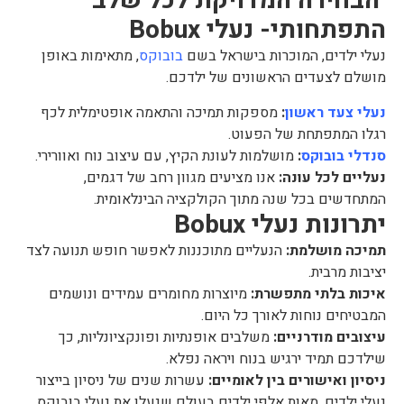
הבחירה המדויקת לכל שלב
התפתחותי-
נעלי Bobux
נעלי ילדים, המוכרות בישראל בשם
בובוקס
, מתאימות באופן
מושלם לצעדים הראשונים של ילדכם.
נעלי צעד ראשון
:
מספקות תמיכה והתאמה אופטימלית לכף
רגלו המתפתחת של הפעוט.
סנדלי בובוקס
:
מושלמות לעונת הקיץ, עם עיצוב נוח ואוורירי.
נעליים לכל עונה:
אנו מציעים מגוון רחב של דגמים,
המתחדשים בכל שנה מתוך הקולקציה הבינלאומית.
יתרונות נעלי Bobux
תמיכה מושלמת:
הנעליים מתוכננות לאפשר חופש תנועה לצד
יציבות מרבית.
איכות בלתי מתפשרת:
מיוצרות מחומרים עמידים ונושמים
המבטיחים נוחות לאורך כל היום.
עיצובים מודרניים:
משלבים אופנתיות ופונקציונליות, כך
שילדכם תמיד ירגיש בנוח ויראה נפלא.
ניסיון ואישורים בין לאומיים:
עשרות שנים של ניסיון בייצור
נעלי ילדים, מאות אלפי ילדים בעולם שנעלו את נעלי בובוקס