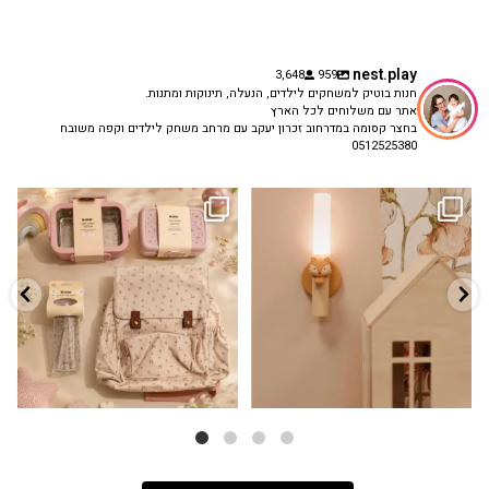
nest.play
3,648
959
חנות בוטיק למשחקים לילדים, הנעלה, תינוקות ומתנות.
אתר עם משלוחים לכל הארץ
בחצר קסומה במדרחוב זכרון יעקב עם מרחב משחק לילדים וקפה משובח
0512525380
גם פריט עיצובי לחדר, גם מנורת לילה
✨ חוזרים למסגרת בסטייל! ✨
...
מרגיעה, וגם
...
הקולקציה החדשה
3
0
9
4