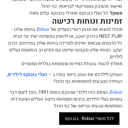
ואישור מהמכון באמריקאי לבריאות כף הרגל.
משקל
: כל נעלי בובוקס וסנדלי בובוקס קלים מאוד.
זמינות ונוחות רכישה
תוכלו למצוא את מגוון דגמי הנעלים של
Bobux
בחנות שלנו -
NEST PLAY בזכרון יעקב, או להזמין במשלוח ישיר עד הבית.
כל הדגמים שבאתר זמינים למדידה בחנות שלנו במדרחוב זכרון
יעקב. הצוות שלנו מקצועי ומיומן עם ניסיון רב בהתאמת נעלים
לילדים.
מומלץ להעזר בטבלת המידות שנמצאת בגלרית המוצרים.
העניקו לילדכם את הטוב ביותר בחרו ב –
נעלי בובוקס לילדים
,
הבחירה הטבעית להתפתחות כף הרגל!
Bobux
, המותג הניו זילנדי שהוקם בשנת 1991, הפך לשם דבר
בתחום נעלי הילדים, בזכות התמחותו בייצור נעליים המעודדות
התפתחות טבעית ובריאה של כף הרגל.
לכל מוצרי Bobux- בובוקס