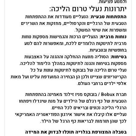
ולמנוע פציעות.
יתרונות נעלי טרום הליכה:
התפתחות טבעית
: הנעליים מעודדות את ההתפתחות
הטבעית של הרגליים והקרסוליים, מחזקות את השרירים
ומשפרות את שיווי המשקל.
נוחות מרבית
: הנעליים הרכות והגמישות מספקות נוחות
מרבית לתינוקות הלומדים ללכת, ומאפשרות להם לנוע
בחופשיות ובטבעיות.
בטיחות
: הסוליה מונעת ההחלקה וההגנה על האצבעות
מספקות בטיחות והגנה לתינוקות במהלך הלימוד להליכה.
נעלי טרום הליכה של בובוקס לתינוקות עונות על כל
הקריטריונים שציינו ולכן הן הבחירה המועדפת עלינו ועל מאות
אלפי ילדים ברחבי העולם.
חברת Bobux / בובוקס מניו זילנד מאמינה בהתפתחות
הטבעית של כף רגלם של הילדים על מנת שיגדלו ויפתחו
הרגלי הליכה נכונים ובריאים לכל החיים.
נעליים אלו קיבלו את אישור אירגון הפודיאטריה האמריקאי
לכך שהן תורמות לבריאות כף הרגל של הילד.
בטבלה המצורפת בגלריה תוכלו לבדוק את המידה