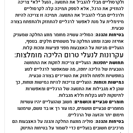
ולקרסוליים מבלי להגביל את התנועה , הנעל *לא* צריכה
להחזיק את הרגל, אלא לספק תמיכה קלה לקרסוליים
ולרגליים מבלי להגביל את התנועה. תמיכה זו צריכה להיות
מינימלית על מנת לאפשר לרגליים להתחזק ולהתפתח בצורה
טבעית.
בטיחות והגנה
: הסוליה עשויה מחומר מונע החלקה שמעניק
אחיזה טובה ומונע החלקה על משטחים חלקים. בנוסף,
הנעליים מגינות על האצבעות מפני פציעות ומכות קלות.
עקרונות לנעלי טרום הליכה מומלצות:
תחושת יחפנות
: הנעליים צריכות לחקות את התחושה
הטבעית של הליכה יחפה, מה שמאפשר לרגליים לנוע
בחופשיות ולפתח ולחזק את השרירים בצורה טבעית.
גמישות ונוחות
: הנעליים צריכות להיות גמישות ונוחות, כך
שהן לא מגבילות את התנועה של הרגליים ומאפשרות
לתינוקות לנוע בקלות וללא מגבלות.
חומרים טבעיים ונושמים
: חשוב שהנעליים יהיו עשויות
מחומרים טבעיים ונושמים, כמו עור רך או בד נושם, שימנעו
חימום יתר והזעה של הרגליים.
בטיחות והגנה
: סוליה מונעת החלקה והגנה על האצבעות הם
מרכיבים חשובים בנעליים כדי לשמור על בטיחות התינוק