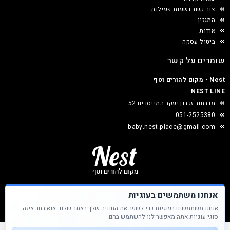
צור קשר ושעות פעילות
המגזין
אודות
ביטול עסקה
שומרים על קשר
Nest - מקום להורים וטף
NEST LINE
מדרחוב זכרון יעקב המייסדים 52
051-2525380
baby.nest.place@gmail.com
אנחנו משתמשים בעוגיות
אנחנו משתמשים בעוגיות כדי לשפר את החוויה שלך באתר שלנו. אנא בחר איזה
Nest &copy כל הזכויות שמורות
סוגי עוגיות אתה מאפשר לנו להשתמש בהם.