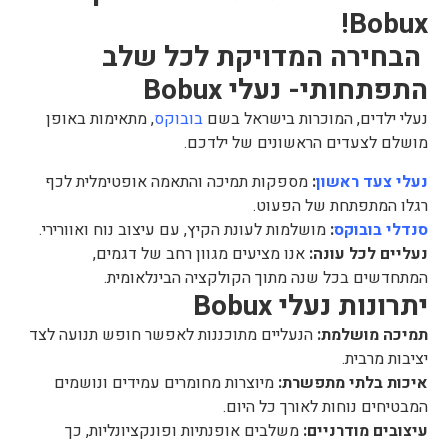
Bobux!
הבחירה המדויקת לכל שלב
התפתחותי-
נעלי Bobux
נעלי ילדים, המוכרות בישראל בשם
בובוקס
, מתאימות באופן
מושלם לצעדים הראשונים של ילדכם.
נעלי צעד ראשון
:
מספקות תמיכה והתאמה אופטימלית לכף
רגלו המתפתחת של הפעוט.
סנדלי בובוקס
:
מושלמות לעונת הקיץ, עם עיצוב נוח ואוורירי.
נעליים לכל עונה:
אנו מציעים מגוון רחב של דגמים,
המתחדשים בכל שנה מתוך הקולקציה הבינלאומית.
יתרונות נעלי Bobux
תמיכה מושלמת:
הנעליים מתוכננות לאפשר חופש תנועה לצד
יציבות מרבית.
איכות בלתי מתפשרת:
מיוצרות מחומרים עמידים ונושמים
המבטיחים נוחות לאורך כל היום.
עיצובים מודרניים:
משלבים אופנתיות ופונקציונליות, כך