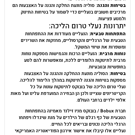
בטיחות והגנה
: סוליה מונעת החלקה והגנה על האצבעות הם
מרכיבים חשובים בנעליים כדי לשמור על בטיחות התינוק
ולמנוע פציעות.
יתרונות נעלי טרום הליכה:
התפתחות טבעית
: הנעליים מעודדות את ההתפתחות
הטבעית של הרגליים והקרסוליים, מחזקות את השרירים
ומשפרות את שיווי המשקל.
נוחות מרבית
: הנעליים הרכות והגמישות מספקות נוחות
מרבית לתינוקות הלומדים ללכת, ומאפשרות להם לנוע
בחופשיות ובטבעיות.
בטיחות
: הסוליה מונעת ההחלקה וההגנה על האצבעות
מספקות בטיחות והגנה לתינוקות במהלך הלימוד להליכה.
נעלי טרום הליכה של בובוקס לתינוקות עונות על כל
הקריטריונים שציינו ולכן הן הבחירה המועדפת עלינו ועל מאות
אלפי ילדים ברחבי העולם.
חברת Bobux / בובוקס מניו זילנד מאמינה בהתפתחות
הטבעית של כף רגלם של הילדים על מנת שיגדלו ויפתחו
הרגלי הליכה נכונים ובריאים לכל החיים.
נעליים אלו קיבלו את אישור אירגון הפודיאטריה האמריקאי