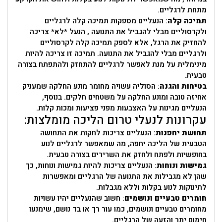
מתחת לרגליים.
תמיכה קלה
: הנעליים מספקות תמיכה קלה לרגליים
ולקרסוליים מבלי להגביל את התנועה , הנעל *לא* צריכה
להחזיק את הרגל, אלא לספק תמיכה קלה לקרסוליים
ולרגליים מבלי להגביל את התנועה. תמיכה זו צריכה להיות
מינימלית על מנת לאפשר לרגליים להתחזק ולהתפתח בצורה
טבעית.
בטיחות והגנה
: הסוליה עשויה מחומר מונע החלקה שמעניק
אחיזה טובה ומונע החלקה על משטחים חלקים. בנוסף,
הנעליים מגינות על האצבעות מפני פציעות ומכות קלות.
עקרונות לנעלי טרום הליכה מומלצות:
תחושת יחפנות
: הנעליים צריכות לחקות את התחושה
הטבעית של הליכה יחפה, מה שמאפשר לרגליים לנוע
בחופשיות ולפתח ולחזק את השרירים בצורה טבעית.
גמישות ונוחות
: הנעליים צריכות להיות גמישות ונוחות, כך
שהן לא מגבילות את התנועה של הרגליים ומאפשרות
לתינוקות לנוע בקלות וללא מגבלות.
חומרים טבעיים ונושמים
: חשוב שהנעליים יהיו עשויות
מחומרים טבעיים ונושמים, כמו עור רך או בד נושם, שימנעו
חימום יתר והזעה של הרגליים.