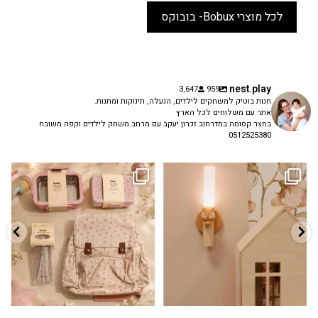
לכל מוצרי Bobux- בובוקס
nest.play
3,647
959
חנות בוטיק למשחקים לילדים, הנעלה, תינוקות ומתנות.
אתר עם משלוחים לכל הארץ
בחצר קסומה במדרחוב זכרון יעקב עם מרחב משחק לילדים וקפה משובח
0512525380
גם פריט עיצובי לחדר, גם מנורת לילה
✨ חוזרים למסגרת בסטייל! ✨
...
מרגיעה, וגם
...
הקולקציה החדשה
3
0
9
4