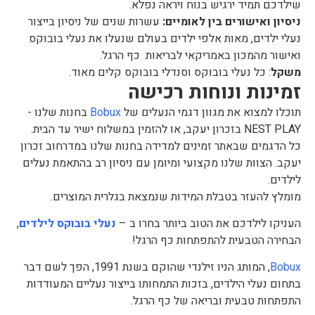
שילדכם תמיד ירגיש בנוח ויראה נפלא.
ניסיון ואישורים בין לאומיים:
עשרות שנים של ניסיון בייצור
נעלי ילדים, מאות אלפי ילדים בעולם שנעלו את נעלי בובוקס
ואישור מהמכון באמריקאי לבריאות כף הרגל.
משקל
: כל נעלי בובוקס וסנדלי בובוקס קלים מאוד.
זמינות ונוחות רכישה
תוכלו למצוא את מגוון דגמי הנעלים של
Bobux
בחנות שלנו -
NEST PLAY בזכרון יעקב, או להזמין במשלוח ישיר עד הבית.
כל הדגמים שבאתר זמינים למדידה בחנות שלנו במדרחוב זכרון
יעקב. הצוות שלנו מקצועי ומיומן עם ניסיון רב בהתאמת נעלים
לילדים.
מומלץ להעזר בטבלת המידות שנמצאת בגלרית המוצרים.
העניקו לילדכם את הטוב ביותר בחרו ב –
נעלי בובוקס לילדים
,
הבחירה הטבעית להתפתחות כף הרגל!
Bobux
, המותג הניו זילנדי שהוקם בשנת 1991, הפך לשם דבר
בתחום נעלי הילדים, בזכות התמחותו בייצור נעליים המעודדות
התפתחות טבעית ובריאה של כף הרגל.