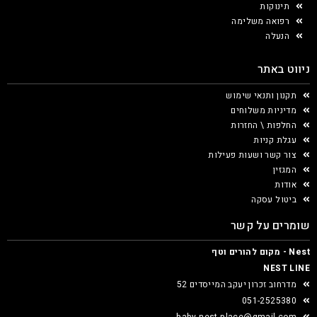
תינוקות
רפואה משלימה
הנעלה
ניווט באתר
תקנון ותנאי שימוש
מדיניות משלוחים
החלפות \ החזרות
עגלת קניות
צור קשר ושעות פעילות
המגזין
אודות
ביטול עסקה
שומרים על קשר
Nest - מקום להורים וטף
NEST LINE
מדרחוב זכרון יעקב המייסדים 52
051-2525380
baby.nest.place@gmail.com