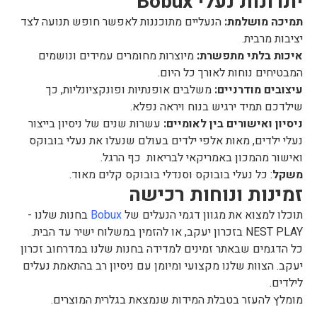
יתרונות נעלי Bobux
תמיכה מושלמת:
הנעליים מתוכננות לאפשר חופש תנועה לצד
יציבות מרבית.
איכות בלתי מתפשרת:
מיוצרות מחומרים עמידים ונושמים
המבטיחים נוחות לאורך כל היום.
עיצובים מודרניים:
משלבים אופנתיות ופונקציונליות, כך
שילדכם תמיד ירגיש בנוח ויראה נפלא.
ניסיון ואישורים בין לאומיים:
עשרות שנים של ניסיון בייצור
נעלי ילדים, מאות אלפי ילדים בעולם שנעלו את נעלי בובוקס
ואישור מהמכון באמריקאי לבריאות כף הרגל.
משקל
: כל נעלי בובוקס וסנדלי בובוקס קלים מאוד.
זמינות ונוחות רכישה
תוכלו למצוא את מגוון דגמי הנעלים של
Bobux
בחנות שלנו -
NEST PLAY בזכרון יעקב, או להזמין במשלוח ישיר עד הבית.
כל הדגמים שבאתר זמינים למדידה בחנות שלנו במדרחוב זכרון
יעקב. הצוות שלנו מקצועי ומיומן עם ניסיון רב בהתאמת נעלים
לילדים.
מומלץ להעזר בטבלת המידות שנמצאת בגלרית המוצרים.