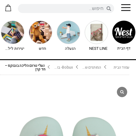
דף הבית
NEST LINE
הנעלה
חדש
יצירות לילדים - יצירה לילדים
נעלי טרום הליכה בובוקס –
עמוד הבית
המותגים שלנו
Bobux- בובוקס
חד קרן