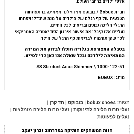
אלפי ילדים ברחבי העולם.
חברת Bobux / בובוקס מניו זילנד מאמינה בהתפתחות
הטבעית של כף רגלם של הילדים על מנת שיגדלו ויפתחו
הרגלי הליכה נכונים ובריאים לכל החיים.
נעליים אלו קיבלו את אישור אירגון הפודיאטריה האמריקאי
לכך שהן תורמות לבריאות כף הרגל של הילד.
בטבלה המצורפת בגלריה תוכלו לבדוק את המידה
המתאימה לילדכם ובכל שאלה אנו כאן כדי לסייע.
SS Stardust Aqua Shimmer \ 1000-122-51
מותג: BOBUX
|
|
|
תגיות:
bobux shoes
בובוקס
חד קרן
|
|
נעלי טרום הליכה לתינוקות
נעלי טרום הליכה מומלצות
נעלים לפעוטות
חנות המשחקים הותיקה במדרחוב זכרון יעקב