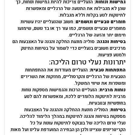
גמישות ונוחות
: הנעליים צריכות להיות גמישות ונוחות, כך
שהן לא מגבילות את התנועה של הרגליים ומאפשרות
לתינוקות לנוע בקלות וללא מגבלות.
חומרים טבעיים ונושמים
: חשוב שהנעליים יהיו עשויות
מחומרים טבעיים ונושמים, כמו עור רך או בד נושם, שימנעו
חימום יתר והזעה של הרגליים.
בטיחות והגנה
: סוליה מונעת החלקה והגנה על האצבעות הם
מרכיבים חשובים בנעליים כדי לשמור על בטיחות התינוק
ולמנוע פציעות.
יתרונות נעלי טרום הליכה:
התפתחות טבעית
: הנעליים מעודדות את ההתפתחות
הטבעית של הרגליים והקרסוליים, מחזקות את השרירים
ומשפרות את שיווי המשקל.
נוחות מרבית
: הנעליים הרכות והגמישות מספקות נוחות
מרבית לתינוקות הלומדים ללכת, ומאפשרות להם לנוע
בחופשיות ובטבעיות.
בטיחות
: הסוליה מונעת ההחלקה וההגנה על האצבעות
מספקות בטיחות והגנה לתינוקות במהלך הלימוד להליכה.
נעלי טרום הליכה של בובוקס לתינוקות עונות על כל
הקריטריונים שציינו ולכן הן הבחירה המועדפת עלינו ועל מאות