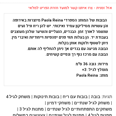
אזל זמנית - צרו איתנו קשר למועד חזרת הפריט למלאי
הבובות של המותג הספרדי
Paola Reina
מיוצרות באירופה
והן עשויות מסיליקון עמיד ואיכותי. יש להן ריח וניל נעים
שנשמר לאורך זמן. הבגדים, הנעליים והשיער שלהן מעוצבים
בעבודת יד. הן בעלות תווי פנים יפהפיות וייחודיות ואיברי מין.
ניתן לשטוף ולנקות אותן בקלות.
הבובה מגיעה עם בגדים אך ניתן להחליף לה אותם.
הבובה עם מרכז גוף רך וגפיים קשיחים.
מידות: גובה 36 ס"מ
מומלץ לגיל: 3+
מותג:
Paola Reina
|
|
|
תגיות:
בובה
בובות עם ריח
בובות תינוקות
משחק לגיל 4
|
|
|
משחק לגיל שנתיים
משחקי דמיון
|
|
משחקים התפתחותיים לגיל שנתיים
מתנות לגיל 3
|
|
מתנות לגיל 4
מתנות לגיל שנתיים
צעצועים במשלוח