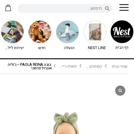
דף הבית
NEST LINE
הנעלה
חדש
יצירות לילדים - יצירה לילדים
בובה PAOLA REINA – ג'וליה
עמוד הבית
המותגים שלנו
פאולה ריינה Paola Reina
אוברול פרחוני