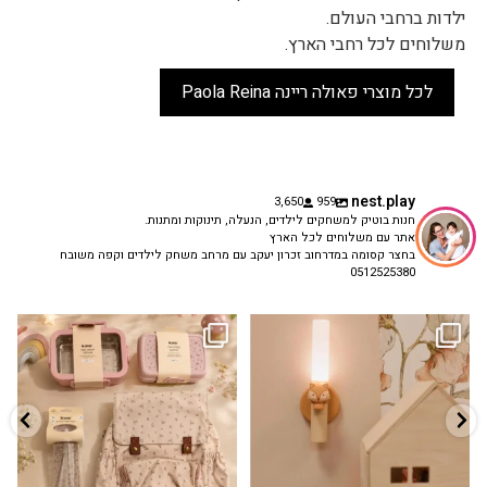
ילדות ברחבי העולם.
משלוחים לכל רחבי הארץ.
לכל מוצרי פאולה ריינה Paola Reina
nest.play
3,650
959
חנות בוטיק למשחקים לילדים, הנעלה, תינוקות ומתנות.
אתר עם משלוחים לכל הארץ
בחצר קסומה במדרחוב זכרון יעקב עם מרחב משחק לילדים וקפה משובח
0512525380
גם פריט עיצובי לחדר, גם מנורת לילה
✨ חוזרים למסגרת בסטייל! ✨
...
מרגיעה, וגם
...
הקולקציה החדשה
3
0
9
4