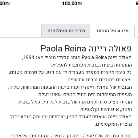
130.00
₪
100.00
₪
מידע על המותג
מדיניות משלוחים
פאולה ריינה Paola Reina
פאולה ריינה Paola Reina מותג ספרדי מוביל מאז 1994,
המתמחה ביצירת בובות מעוצבות להפליא.
כל בובה מיוצרת בספרד בעבודת יד עם דגש על פרטים קטנים,
עיצובים ייחודיים ובדים איכותיים.
הבובות של פאולה ריינה ידועות בזכות ההבעות המרגשות שלהן,
העיניים המיוחדות וריח הוניל הנעים שאינו נעלם.
המותג מציע סדרות מגוונות של בובות לכל גיל, כולל בובות
תינוק, אופנתיות וקלאסיות.
פאולה ריינה שואפת לעודד דמיון, יצירתיות ומשחק חופשי דרך
מוצריה המקסימים.
בובות עם ריח של פאולה ריינה הן הבחירה המועדפת של אלפי