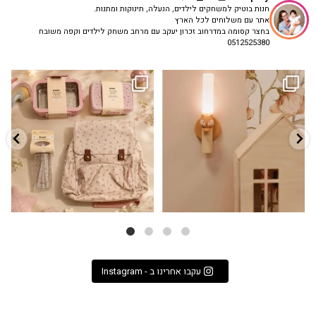
חנות בוטיק למשחקים לילדים, הנעלה, תינוקות ומתנות.
אתר עם משלוחים לכל הארץ
בחצר קסומה במדרחוב זכרון יעקב עם מרחב משחק לילדים וקפה משובח
0512525380
גם פריט עיצובי לחדר, גם מנורת לילה
✨ חוזרים למסגרת בסטייל! ✨
...
מרגיעה, וגם
...
הקולקציה החדשה
3
0
9
4
עקבו אחרינו ב - Instagram