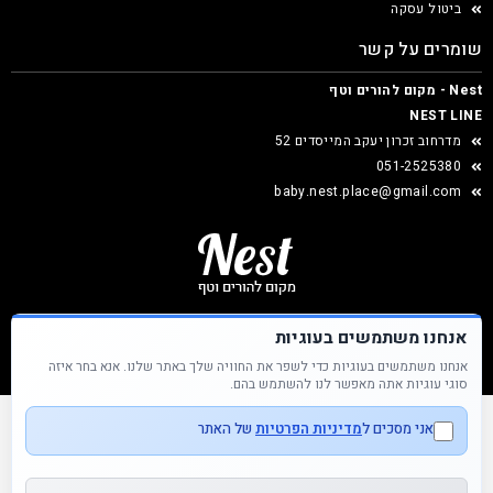
ביטול עסקה
שומרים על קשר
Nest - מקום להורים וטף
NEST LINE
מדרחוב זכרון יעקב המייסדים 52
051-2525380
baby.nest.place@gmail.com
אנחנו משתמשים בעוגיות
אנחנו משתמשים בעוגיות כדי לשפר את החוויה שלך באתר שלנו. אנא בחר איזה
Nest &copy כל הזכויות שמורות
סוגי עוגיות אתה מאפשר לנו להשתמש בהם.
אני מסכים ל
מדיניות הפרטיות
של האתר