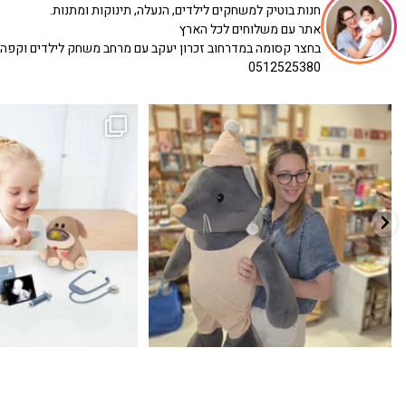
חנות בוטיק למשחקים לילדים, הנעלה, תינוקות ומתנות.
אתר עם משלוחים לכל הארץ
בחצר קסומה במדרחוב זכרון יעקב עם מרחב משחק לילדים וקפה
0512525380
כשפתחתי את החנות חלמתי ליצור מקום שהייתי
הבובה הכי מתוקה הגיעה אלינו!
...
שמחה
...
האף של הכ
7
0
39
16