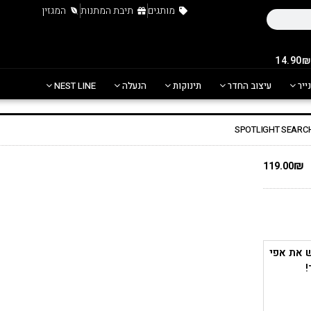
מותגים
תיבת המתנות
המגזין
נייר
עיצוב החדר
תינוקות
הנעלה
NEST LINE
₪
119.00
 את אפי
!