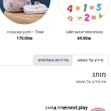
Trixie – תיק גן קטן עכברה
תיק לילדים ילקוט מ
249.90
₪
170.00
₪
מידע על המותג
מדיניות משלוחים
מותג
אין מידע על המותג.
nest.play
3,646
959