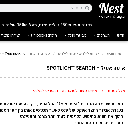
בקניה מעל 250
₪
שליח חינם, מעל 150₪ שליח ב-14.90₪
חדש
משחקים
אביזרי אוכל
תיקים ואקססוריז
יצירה ומוצרי 
עמוד הבית
יצירות לילדים - יצירה לילדים
ספרים וחוברות
איפה אפי? – SPOTLIGHT SEARCH
איפה אפי? – SPOTLIGHT SEARCH
אזל זמנית - צרו איתנו קשר למועד חזרת הפריט למלאי
ספר חפש ומצא מסדרת "איפה אפי?" הקלאסית, רק שהפעם יש לחפש
בעזרת אביזר היוצר אפקט של פנס כאשר מכניסים אותו בין דפי הספר
הופך את חווית החיפוש הכייפית לעוד יותר מהנה ומעניינת!
האביזר מגיע יחד עם הספר.