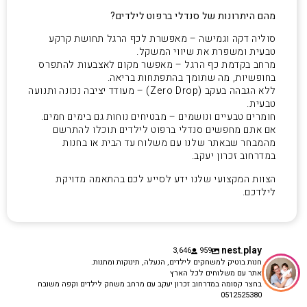
מהם היתרונות של סנדלי ברפוט לילדים?
סוליה דקה וגמישה – מאפשרת לכף הרגל תחושת קרקע
טבעית ומשפרת את שיווי המשקל.
מרחב בקדמת כף הרגל – מאפשר מקום לאצבעות להתפרס
בחופשיות, מה שתומך בהתפתחות בריאה.
ללא הגבהה בעקב (Zero Drop) – מעודד יציבה נכונה ותנועה
טבעית.
חומרים טבעיים ונושמים – מבטיחים נוחות גם בימים חמים.
אם אתם מחפשים סנדלי ברפוט לילדים תוכלו להתרשם
מהמבחר שבאתר שלנו עם משלוח עד הבית או בחנות
במדרחוב זכרון יעקב.
הצוות המקצועי שלנו ידע לסייע לכם בהתאמה מדויקת
לילדכם.
nest.play
3,646
959
חנות בוטיק למשחקים לילדים, הנעלה, תינוקות ומתנות.
אתר עם משלוחים לכל הארץ
בחצר קסומה במדרחוב זכרון יעקב עם מרחב משחק לילדים וקפה משובח
0512525380