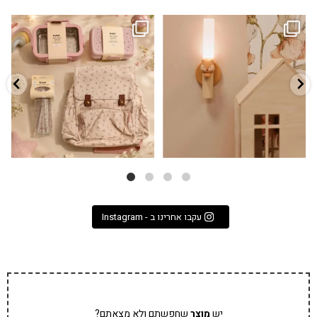
גם פריט עיצובי לחדר, גם מנורת לילה
✨ חוזרים למסגרת בסטייל! ✨
...
מרגיעה, וגם
...
הקולקציה החדשה
3
0
9
4
עקבו אחרינו ב - Instagram
יש
מוצר
שחפשתם ולא מצאתם?