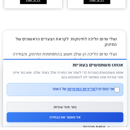
נעלי טרום הליכה לתינוקות: לקראת הצעדים הראשונים של
התינוק
נעלי טרום הליכה הן שלב חשוב בהתפתחות התינוק, והבחירה
בהן דורשת תשומת לב לפרטים הקטנים. הנעליים צריכות
אנחנו משתמשים בעוגיות
להיות לא רק יפות, אלא גם לתמוך בצורה מושלמת
בהתפתחות כף הרגל הרכה. אנו ממליצים על נעל רכה מאוד
אנחנו משתמשים בעוגיות כדי לשפר את החוויה שלך באתר שלנו. אנא בחר איזה
(ניתן ממש לקמט אותה ביד). בנוסף קלת משקל עם שכבה
סוגי עוגיות אתה מאפשר לנו להשתמש בהם.
מונעת החלקה בסוליה.
אני מסכים ל
מדיניות הפרטיות
של האתר
למה חשוב לבחור נעלי טרום
הליכה איכותיות?
בחר סוגי עוגיות
תמיכה בהתפתחות טבעית
:
נעליים רכות וגמישות שמאפשרות לתינוק להרגיש את
אני מאשר את הבחירה
הקרקע ולנוע בחופשיות.
נוחות מרבית
: