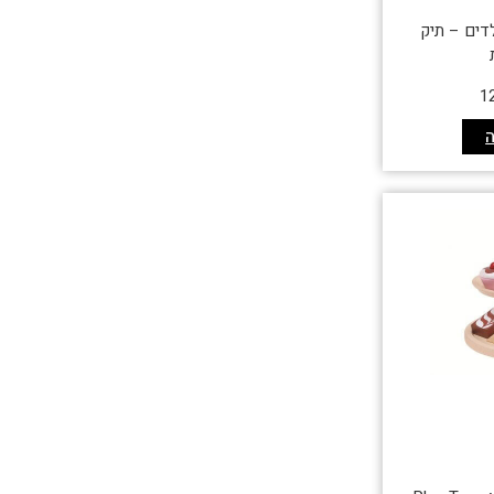
דים – תיק
1