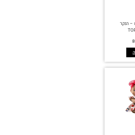
– הנקר
TO
8