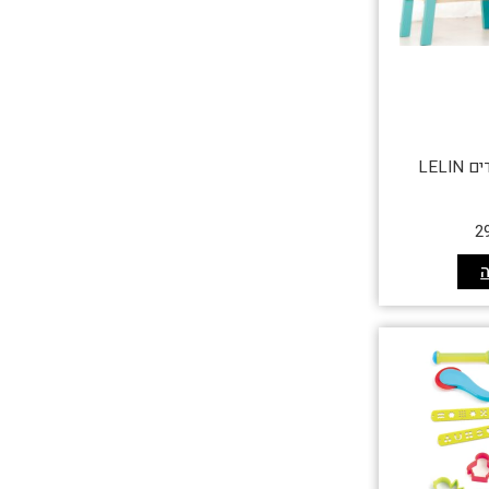
LELI
2