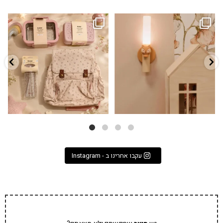
גם פריט עיצובי לחדר, גם מנורת לילה
✨ חוזרים למסגרת בסטייל! ✨
...
מרגיעה, וגם
...
הקולקציה החדשה
3
0
9
4
עקבו אחרינו ב - Instagram