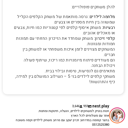
להלן משחקים פופולריים:
מלחמה לילדים:
גרסה מותאמת של משחק הקלפים הקליל
שמשווה בין חיות מספרים או צבעים.
רבעיות:
משחק איסוף קלפים לפי קטגוריות כמו חיות, צבעים
או מאכלים אהובים.
קלפי זיכרון:
משחק שמחדד את הזיכרון החזותי עם תמונות
חמודות ומגוונות.
המשחקים מצוינים לזמן איכות משפחתי או למשחק בין
חברים.
הם מעודדים פיתוח מיומנויות כמו ריכוז, שיתוף פעולה
ויכולת הבחנה.
מתאימים גם לנסיעות, טיסות ובילוי בבית.
משחקי קלפים לילדים בני 5 – השילוב המושלם בין למידה,
כיף והתרגשות!
nest.play
3,646
959
חנות בוטיק למשחקים לילדים, הנעלה, תינוקות ומתנות.
אתר עם משלוחים לכל הארץ
בחצר קסומה במדרחוב זכרון יעקב עם מרחב משחק לילדים וקפה משובח
0512525380