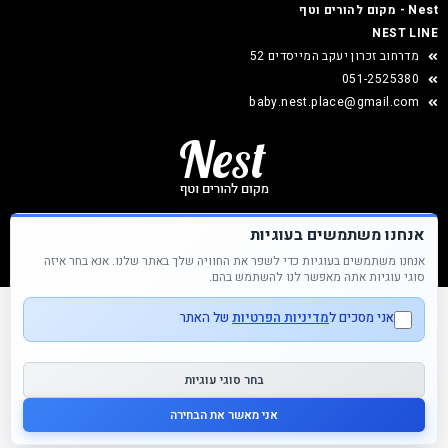
Nest - מקום להורים וטף
NEST LINE
מדרחוב זכרון יעקב המייסדים 52
051-2525380
baby.nest.place@gmail.com
אנחנו משתמשים בעוגיות
אנחנו משתמשים בעוגיות כדי לשפר את החוויה שלך באתר שלנו. אנא בחר איזה
Nest &copy כל הזכויות שמורות
סוגי עוגיות אתה מאפשר לנו להשתמש בהם.
אני מסכים ל
מדיניות הפרטיות
של האתר
בחר סוגי עוגיות
אני מאשר את הבחירה