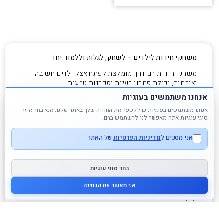
משחקי חידות לילדים – לשחק, לגלות וללמוד יחד
משחקי חידות הם דרך מומלצת לפתח אצל ילדים חשיבה
יצירתית, יכולת פתרון בעיות וסקרנות טבעית.
תמצאו אצלנו בNEST PLAY מגוון רחב של רמות קושי וסוגים
אנחנו משתמשים בעוגיות
שונים של חידות לילדים, כך שכל ילד ימצא אתגר שמתאים
לגילו ולתחומי העניין שלו.
אנחנו משתמשים בעוגיות כדי לשפר את החוויה שלך באתר שלנו. אנא בחר איזה
סוגי עוגיות אתה מאפשר לנו להשתמש בהם.
סוגי משחקי חידות פופולריים לילדים:
אני מסכים ל
מדיניות הפרטיות
של האתר
חידות הגיון:
כמו מציאת הדרך במבוך, השלמת דפוסים או
פתרון תשבצים קלים.
משחקי התאמה:
התאמת חפצים לצורות, צבעים או מספרים.
בחר סוגי עוגיות
חידות אינטראקטיביות:
משחקי קלפים עם שאלות ותשובות
שמעודדים שיתוף פעולה.
אני מאשר את הבחירה
קוביות חידה תלת-ממדיות:
כמו הרכבה ופירוק של מודל תלת
מימדי
יתרונות משחקי החידות: