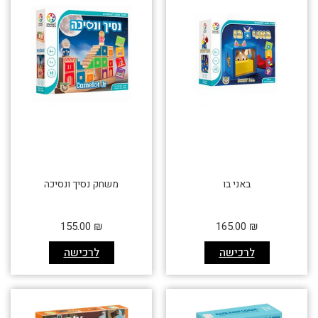
באני בו
משחק נסיך ונסיכה
155.00
₪
165.00
₪
לרכישה
לרכישה