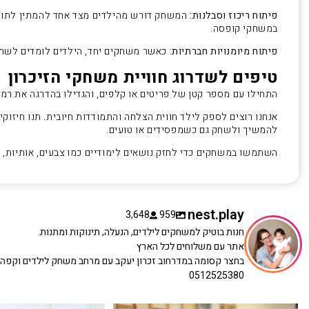
פיתוח ריכוז וסבלנות:
המשחק דורש מהילדים מצד אחד להמתין לתורם 
במשחקי קופסה.
פיתוח מיומנויות חברתיות:
כאשר משחקים יחד, הילדים לומדים לשתף 
טיפים לשדרוג חוויית משחקי הזיכרון
התחילו עם מספר קטן של פריטים או קלפים, והגדילו בהדרגה את ר
אנחנו רוצים לספק לילד חווית הצלחה והתמודדות חיובית. תנו חיזוק
להמשיך ולשחק גם כשמפסידים או טועים.
השתמשו במשחקים כדי לחזק נושאים לימודיים כמו צבעים, אותיות, מ
nest.play
3,648
959
חנות בוטיק למשחקים לילדים, הנעלה, תינוקות ומתנות.
אתר עם משלוחים לכל הארץ
בחצר קסומה במדרחוב זכרון יעקב עם מרחב משחק לילדים וקפה
0512525380