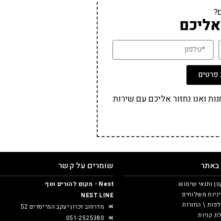
?
אליכם
פרטים
ת ואנו נחזור אליכם עם שירות
 באתר
שומרים על קשר
ון ותנאי שימוש
Nest - מקום להורים וטף
ניות משלוחים
NEST LINE
פות \ החזרות
מדרחוב זכרון יעקב המייסדים 52
ת קניות
051-2525380