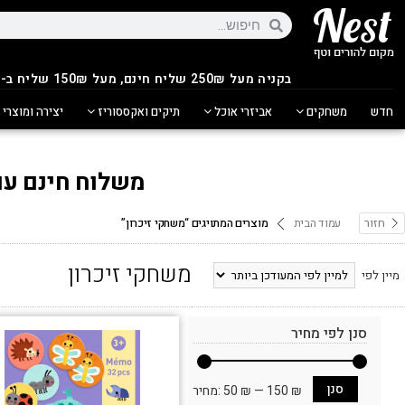
בקניה מעל 250
₪
שליח חינם, מעל 150₪ שליח ב-14.90₪
חדש
משחקים
אביזרי אוכל
תיקים ואקססוריז
יצירה ומוצרי 
משלוח חינם עם ש
חזור
עמוד הבית
מוצרים המתויגים “משחקי זיכרון”
משחקי זיכרון
מיין לפי
סנן לפי מחיר
סנן
150 ₪
—
50 ₪
מחיר: