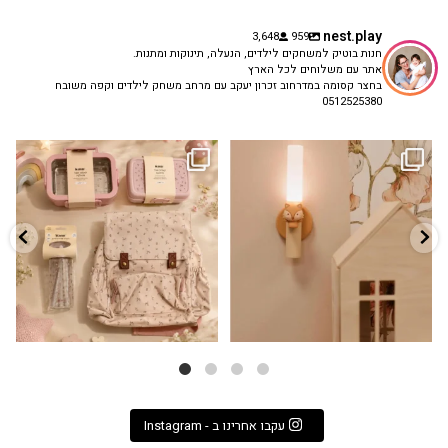
nest.play
3,648
959
חנות בוטיק למשחקים לילדים, הנעלה, תינוקות ומתנות.
אתר עם משלוחים לכל הארץ
בחצר קסומה במדרחוב זכרון יעקב עם מרחב משחק לילדים וקפה משובח
0512525380
גם פריט עיצובי לחדר, גם מנורת לילה
✨ חוזרים למסגרת בסטייל! ✨
...
מרגיעה, וגם
...
הקולקציה החדשה
3
0
9
4
עקבו אחרינו ב - Instagram