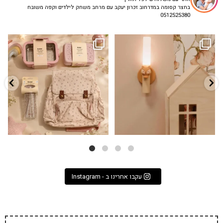
בחצר קסומה במדרחוב זכרון יעקב עם מרחב משחק לילדים וקפה משובח
0512525380
גם פריט עיצובי לחדר, גם מנורת לילה
✨ חוזרים למסגרת בסטייל! ✨
...
מרגיעה, וגם
...
הקולקציה החדשה
3
0
9
4
עקבו אחרינו ב - Instagram