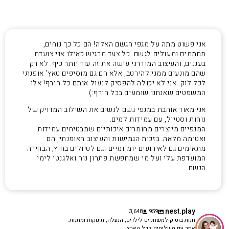
אני פשוט מתה על מגפי הגשם האלה! הם כל כך נוחים,
מחממים ומעולים לגשם. כל צעד מרגיש כאילו אני צועדת
בעננים, והעיצוב המודרני עושה את זה עוד יותר כיף. לא רק
שהם מונעים ממני להירטב, אלא הם גם מוסיפים טאץ' אופנתי
לכל לוק. אני לא יכולה להפסיק לנעול אותם כל חורף! אלו
המשפטים שאנחנו שומעים בכל חורף:)
אני מאוד אוהבת במגפי גשם לנשים את השילוב המדויק של
נוחות וסטייל, עם עמידות למים.
המגפיים מיוצרים מחומרים איכותיים שמבטיחים עמידות
ואטימה מלאה. בזכות הגמישות והעיצוב האופנתי, הם
מתאימים גם לאירועים יומיומיים וגם לטיולים בחוץ, הבחירה
המועדפת עלי ועל מי שמחפשת פתרון נוח ואלגנטי לימי
הגשם.
nest.play
3,648
959
חנות בוטיק למשחקים לילדים, הנעלה, תינוקות ומתנות.
אתר עם משלוחים לכל הארץ