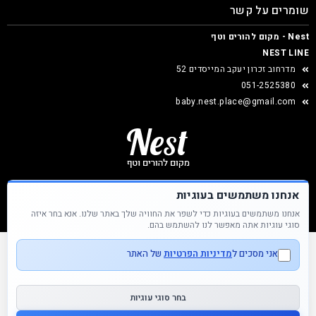
שומרים על קשר
Nest - מקום להורים וטף
NEST LINE
מדרחוב זכרון יעקב המייסדים 52
051-2525380
baby.nest.place@gmail.com
אנחנו משתמשים בעוגיות
אנחנו משתמשים בעוגיות כדי לשפר את החוויה שלך באתר שלנו. אנא בחר איזה
Nest &copy כל הזכויות שמורות
סוגי עוגיות אתה מאפשר לנו להשתמש בהם.
אני מסכים ל
מדיניות הפרטיות
של האתר
בחר סוגי עוגיות