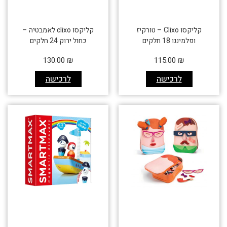
קליקסו Clixo – טורקיז
קליקסו clixo לאמבטיה –
ופלמינגו 18 חלקים
כחול ירוק 24 חלקים
130.00
₪
115.00
₪
לרכישה
לרכישה