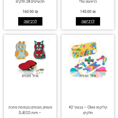
הראשון שלי
תכשיטים 28 חלקים
160.00
₪
145.00
₪
לרכישה
לרכישה
אזל זמנית
אזל זמנית
קליקסו Clixo – צבעוני 42
משחק מגנטים בקופסת מתכת
חלקים
– חיות DJECO