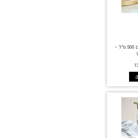
בקבוק תרמי לילדים 500 מ"ל –
ר
1