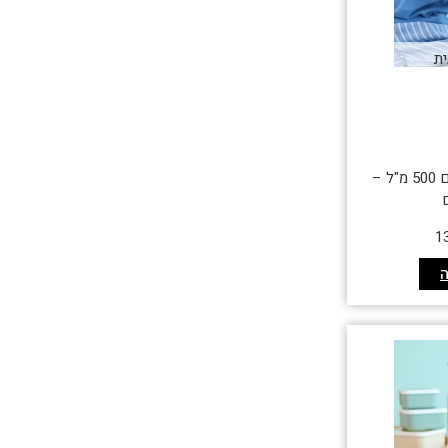
ית
בקבוק תרמי לילדים 500 מ"ל –
1