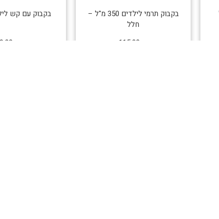
בקבוק תרמי לילדים 350 מ"ל –
בקבוק עם קש ליל
חלל
9.00
₪
115.00
₪
לרכישה
לרכישה