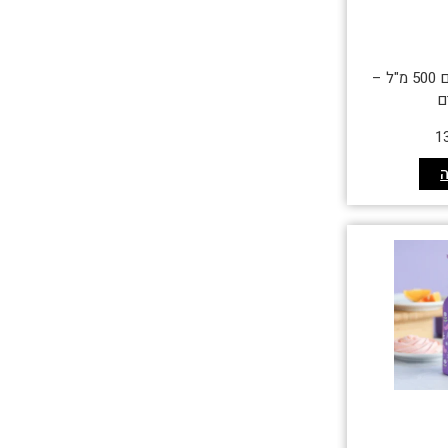
בקבוק תרמי לילדים 500 מ"ל –
ם
1