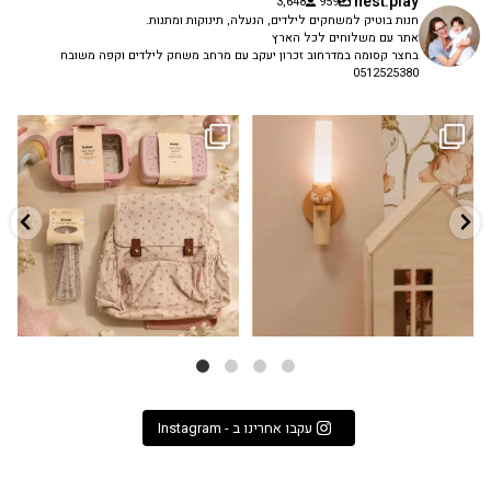
nest.play
3,648
959
חנות בוטיק למשחקים לילדים, הנעלה, תינוקות ומתנות.
אתר עם משלוחים לכל הארץ
בחצר קסומה במדרחוב זכרון יעקב עם מרחב משחק לילדים וקפה משובח
0512525380
גם פריט עיצובי לחדר, גם מנורת לילה
✨ חוזרים למסגרת בסטייל! ✨
...
מרגיעה, וגם
...
הקולקציה החדשה
3
0
9
4
עקבו אחרינו ב - Instagram