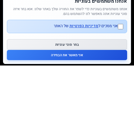
אנחנו משתמשים בעוגיות
מדיניות משלוחים
החלפות \ החזרות
אנחנו משתמשים בעוגיות כדי לשפר את החוויה שלך באתר שלנו. אנא בחר איזה
עגלת קניות
סוגי עוגיות אתה מאפשר לנו להשתמש בהם.
צור קשר ושעות פעילות
אני מסכים ל
מדיניות הפרטיות
של האתר
המגזין
אודות
ביטול עסקה
בחר סוגי עוגיות
שומרים על קשר
אני מאשר את הבחירה
Nest - מקום להורים וטף
NEST LINE
מדרחוב זכרון יעקב המייסדים 52
051-2525380
baby.nest.place@gmail.com