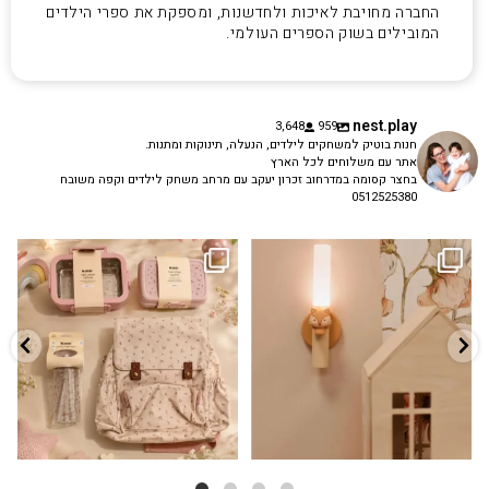
החברה מחויבת לאיכות ולחדשנות, ומספקת את ספרי הילדים
המובילים בשוק הספרים העולמי.
nest.play
3,648
959
חנות בוטיק למשחקים לילדים, הנעלה, תינוקות ומתנות.
אתר עם משלוחים לכל הארץ
בחצר קסומה במדרחוב זכרון יעקב עם מרחב משחק לילדים וקפה משובח
0512525380
גם פריט עיצובי לחדר, גם מנורת לילה
✨ חוזרים למסגרת בסטייל! ✨
...
מרגיעה, וגם
...
הקולקציה החדשה
3
0
9
4