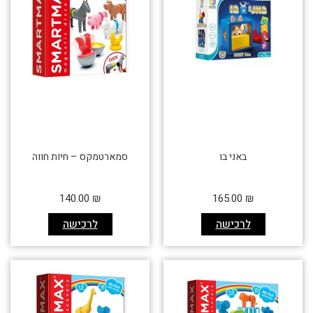
באני בו
סמארטמקס – חיות חווה
140.00
₪
165.00
₪
לרכישה
לרכישה