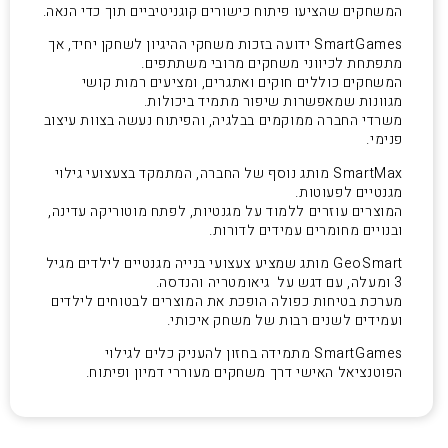
המשחקים שהציעו פיתוח כישורים קוגניטיביים תוך כדי הנאה.
SmartGames ידועה בזכות משחקי ההיגיון לשחקן יחיד, אך
מתפתחת לכיווני משחקים מרובי משתתפים.
המשחקים כוללים חוקים ואתגרים, ומציעים רמות קושי
מגוונות שמאפשרות שיפור מתמיד ביכולות.
משרדי החברה ממוקמים בבלגיה, והפיתוח נעשה בצוות עיצוב
פנימי.
SmartMax מותג נוסף של החברה, המתמקד בצעצועי גילוי
מגנטיים לפעוטות.
המוצרים עוזרים ללמוד על מגנטיות, לפתח מוטוריקה עדינה,
ובנויים מחומרים עמידים לדורות.
GeoSmart מותג שמציע צעצועי בנייה מגנטיים לילדים מגיל
3 ומעלה, עם דגש על גיאומטריה והנדסה.
מערכת בטיחות כפולה הופכת את המוצרים לבטוחים לילדים
ועמידים לשנים רבות של משחק איכותי.
SmartGames מתמידה בחזון להעניק כלים לגילוי
הפוטנציאל האישי דרך משחקים מעוררי דמיון ופיתוח.