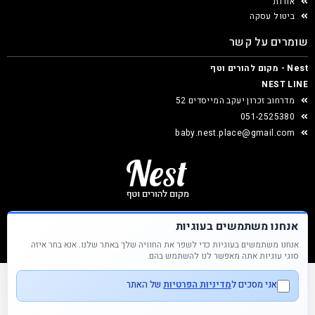
אודות
ביטול עסקה
שומרים על קשר
Nest - מקום להורים וטף
NEST LINE
מדרחוב זכרון יעקב המייסדים 52
051-2525380
baby.nest.place@gmail.com
אנחנו משתמשים בעוגיות
אנחנו משתמשים בעוגיות כדי לשפר את החוויה שלך באתר שלנו. אנא בחר איזה
Nest &copy כל הזכויות שמורות
סוגי עוגיות אתה מאפשר לנו להשתמש בהם.
אני מסכים ל
מדיניות הפרטיות
של האתר