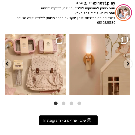
nest.play
3,646
959
חנות בוטיק למשחקים לילדים, הנעלה, תינוקות ומתנות.
אתר עם משלוחים לכל הארץ
בחצר קסומה במדרחוב זכרון יעקב עם מרחב משחק לילדים וקפה משובח
0512525380
גם פריט עיצובי לחדר, גם מנורת לילה
✨ חוזרים למסגרת בסטייל! ✨
...
מרגיעה, וגם
...
הקולקציה החדשה
3
0
9
4
עקבו אחרינו ב - Instagram