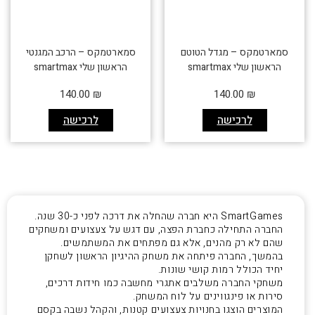
סמארטמקס – מגדל הטוטם
סמארטמקס – הרכב המגנטי
הראשון שלי smartmax
הראשון שלי smartmax
140.00
₪
140.00
₪
לרכישה
לרכישה
SmartGames היא חברה שהחלה את דרכה לפני כ-30 שנה.
החברה התחילה כחברת הפצה, עם דגש על צעצועים ומשחקים
שהם לא רק מהנים, אלא גם מפתחים את המשתמשים.
בהמשך, החברה פיתחה את משחק ההיגיון הראשון לשחקן
יחיד הכולל רמות קושי שונות.
משחקי החברה משלבים אתגרי מחשבה כמו חידות דרכים,
סירות או פינגווינים על לוח המשחק.
המוצרים הוצגו בחנויות צעצועים קטנות, והקהל נשבה בקסם