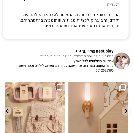
רגשיים.
החברה מאמינה בכוחו של המשחק לעצב את עולמם של
ילדים, ומציעה קולקציות מגוונות שתומכות בהתפתחותם,
מרגשת אותם וממלאות אותם שמחה ודמיון.
nest.play
3,647
959
חנות בוטיק למשחקים לילדים, הנעלה, תינוקות ומתנות.
אתר עם משלוחים לכל הארץ
בחצר קסומה במדרחוב זכרון יעקב עם מרחב משחק לילדים וקפה משובח
0512525380
גם פריט עיצובי לחדר, גם מנורת לילה
✨ חוזרים למסגרת בסטייל! ✨
...
מרגיעה, וגם
...
הקולקציה החדשה
3
0
9
4