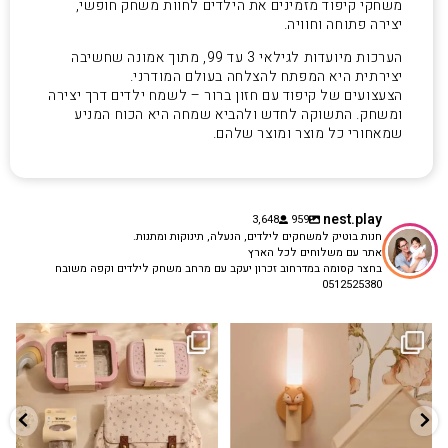
משחקי קיפוד מזמינים את הילדים לחוות משחק חופשי,
יצירה פתוחה וחוויה.
הערכות מיועדות לגילאי 3 עד 99, מתוך אמונה שחשיבה
יצירתית היא המפתח להצלחה בעולם המודרני.
הצעצועים של קיפוד עם חזון ברור – לשמח ילדים דרך יצירה
ומשחק. התשוקה לחדש ולהביא שמחה היא הכוח המניע
שמאחורי כל מוצר ומוצר שלהם.
nest.play
3,648
959
חנות בוטיק למשחקים לילדים, הנעלה, תינוקות ומתנות.
אתר עם משלוחים לכל הארץ
בחצר קסומה במדרחוב זכרון יעקב עם מרחב משחק לילדים וקפה משובח
0512525380
גם פריט עיצובי לחדר, גם מנורת לילה
✨ חוזרים למסגרת בסטייל! ✨
...
מרגיעה, וגם
...
הקולקציה החדשה
3
0
9
4