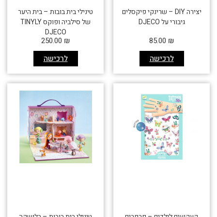
יצירה DIY – שרינקי פיקסלים
טינילי בית בובות – בית היער
גיבורי על DJECO
של סילביה ופוקס TINYLY
DJECO
250.00
₪
85.00
₪
לרכישה
לרכישה
קעקועים לילדים – פרפרים
טינילי בית בובות – בלושקה