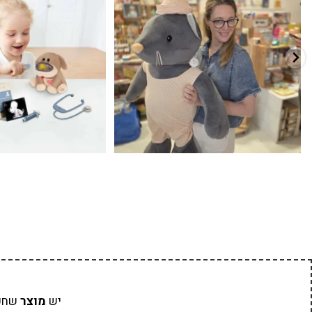
7
0
39
16
יש
מוצר
שחפ