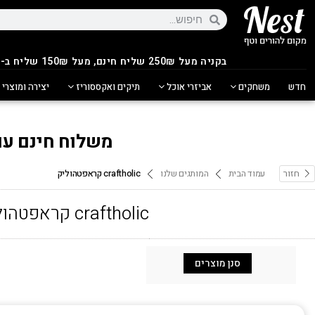
בקניה מעל 250
₪
שליח חינם, מעל 150₪ שליח ב-14.90₪
חדש
משחקים
אביזרי אוכל
תיקים ואקססוריז
יצירה ומוצרי 
משלוח חינם עם ש
חזור
עמוד הבית
המותגים שלנו
craftholic קראפטהוליק
craftholic קראפטהוליק
סנן מוצרים