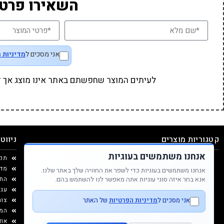
השאירו פרטי
אני מסכים ל
מדיניות 
לעיתים המוצר שחפשתם באתר אינו מוצג אך זמי
קטגוריות מוצרים
ניווט
אנחנו משתמשים בעוגיות
משחקים
תינוקות
תקנ
אביזרי אוכל
רפואה משלימה
מדי
אנחנו משתמשים בעוגיות כדי לשפר את החוויה שלך באתר שלנו.
אנא בחר איזה סוגי עוגיות אתה מאפשר לנו להשתמש בהם.
תיקים ואקססוריז
הנעלה
החל
יצירה ומוצרי נייר
עגל
אני מסכים ל
מדיניות הפרטיות
של האתר
עיצוב החדר
צור
המג
אוד