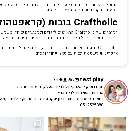
מותג יפני אהוב במיוחד, המציע כריות, בובות רכות ומוצרי טקסטיל. עם
נעימים, וטקסטורות נעימות במיוחד למגע.
Craftholic בובות (קראפטהוליק)
המוצרים של Craftholic מתאימים לילדים ולמבוגרי
חמימות ונעימות לכל חלל. כל דמות בסדרה מספרת סיפור ומביאה ת
Craftholic ידועים באיכות החומרים הגבוהה, המתאימה לשימו
או פריט שיקשט את הבית עם טאצ' ייחודי וקסום.
nest.play
3,646
959
חנות בוטיק למשחקים לילדים, הנעלה, תינוקות ומתנות.
אתר עם משלוחים לכל הארץ
בחצר קסומה במדרחוב זכרון יעקב עם מרחב משחק לילדים וקפה
0512525380
כשפתחתי את החנות חלמתי ליצור מקום שהייתי
הבובה הכי מתוקה הגיעה אלינו!
...
שמחה
...
האף של הכ