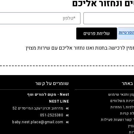
ם ונחזור אליכם
הפרטיות
שליחת פרטים
ן לרכישה בחנות ואנו נחזור אליכם עם שירות מצוין
 באתר
שומרים על קשר
ון ותנאי שימוש
Nest - מקום להורים וטף
ניות משלוחים
NEST LINE
פות \ החזרות
מדרחוב זכרון יעקב המייסדים 52
ת קניות
051-2525380
 קשר ושעות פעילות
baby.nest.place@gmail.com
זין
ות