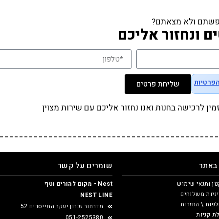
שתם ולא מצאתם?
ם ונחזור אליכם
הפרטיות
שליחת פרטים
ן לרכישה בחנות ואנו נחזור אליכם עם שירות מצוין
 באתר
שומרים על קשר
ון ותנאי שימוש
Nest - מקום להורים וטף
ניות משלוחים
NEST LINE
פות \ החזרות
מדרחוב זכרון יעקב המייסדים 52
ת קניות
051-2525380