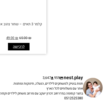
קלמר 3 תאים – שחור צהוב אפור
49.00
₪
65.00
₪
לרכישה
nest.play
3,647
959
חנות בוטיק למשחקים לילדים, הנעלה, תינוקות ומתנות.
אתר עם משלוחים לכל הארץ
בחצר קסומה במדרחוב זכרון יעקב עם מרחב משחק לילדים וקפה
0512525380