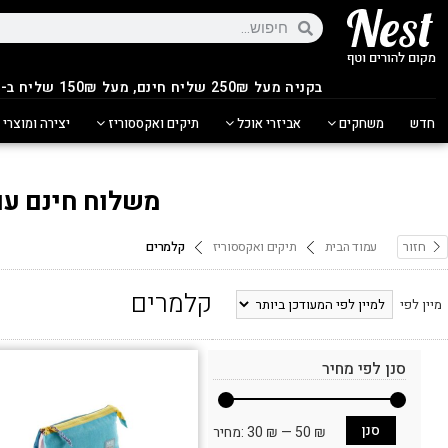
בקניה מעל 250
₪
שליח חינם, מעל 150₪ שליח ב-14.90₪
חדש
משחקים
אביזרי אוכל
תיקים ואקססוריז
יצירה ומוצרי 
משלוח חינם עם ש
חזור
עמוד הבית
תיקים ואקססוריז
קלמרים
קלמרים
מיין לפי
סנן לפי מחיר
סנן
50 ₪
—
30 ₪
מחיר: