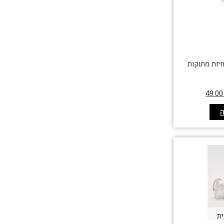
יות מתוקות
49.0
ית