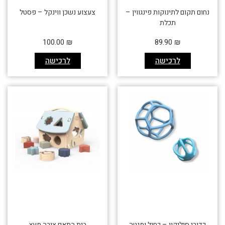
נחום תקום לתינוקות פינגווין –
צעצוע נשכן ווינקל – פסטל
תכלת
100.00
₪
89.90
₪
לרכישה
לרכישה
כדורי סיליקון – כחול ומנטה
בית התאם צורה מעץ