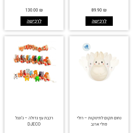
130.00
₪
89.90
₪
לרכישה
לרכישה
נחום תקום לתינוקות – רולי
רכבת עץ גדולה – ג'ונגל
פולי ארנב
DJECO