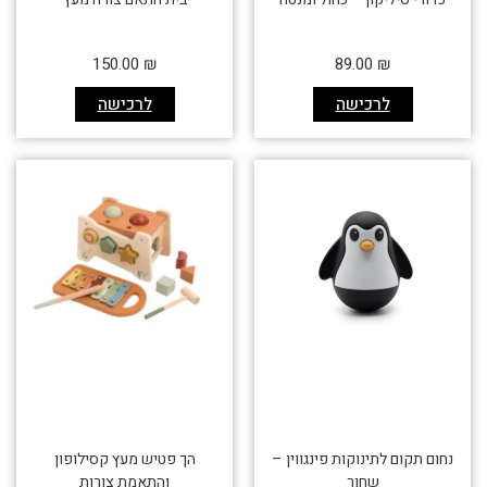
150.00
₪
89.00
₪
לרכישה
לרכישה
נחום תקום לתינוקות פינגווין –
הך פטיש מעץ קסילופון
שחור
והתאמת צורות