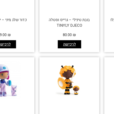
לו
בובת טינילי – גרייס וסטלה
כדור שלג מיני – י
TINYLY DJECO
9.00
₪
80.00
₪
לרכישה
לרכישה