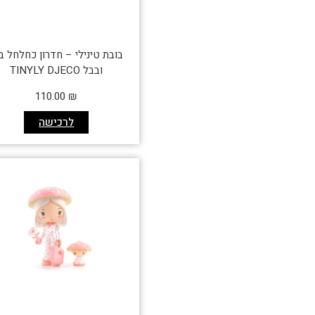
בובת טינילי – חדרון כחלחל ב
ובבל TINYLY DJECO
110.00
₪
לרכישה