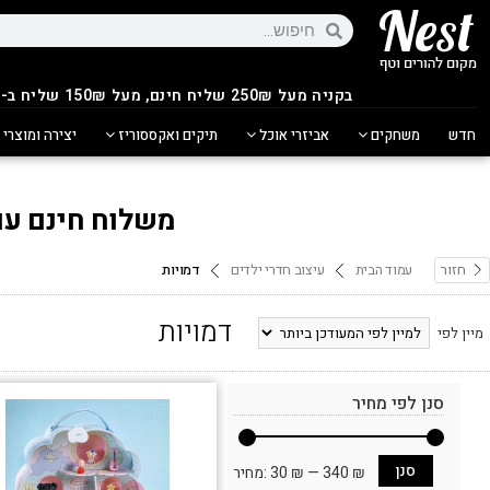
בקניה מעל 250
₪
שליח חינם, מעל 150₪ שליח ב-14.90₪
חדש
משחקים
אביזרי אוכל
תיקים ואקססוריז
יצירה ומוצרי 
משלוח חינם עם ש
חזור
עמוד הבית
עיצוב חדרי ילדים
דמויות
דמויות
מיין לפי
סנן לפי מחיר
סנן
340 ₪
—
30 ₪
מחיר: