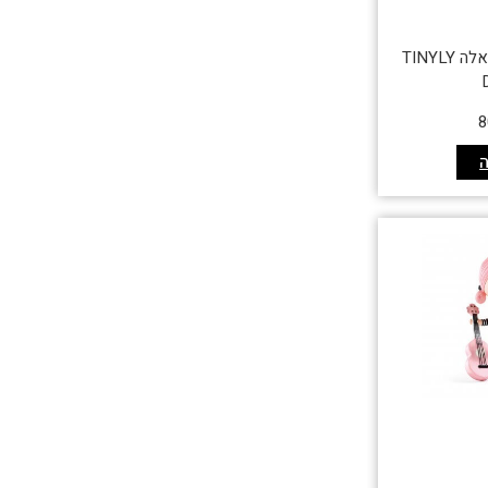
בובת טינילי – ג'ו וגאלה TINYLY
8