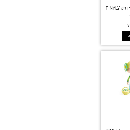
בובת טינילי – סידוני וזיק TINYLY
8