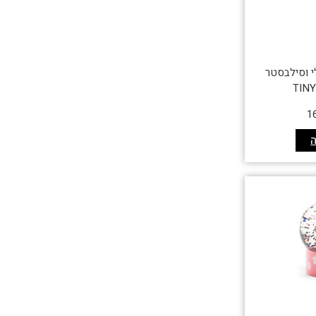
לי וסילבסטר
TIN
1