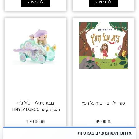
לרכישה
לרכישה
ספר ילדים – בית על העץ
בובת טינילי – ג'יל ג'רי
והטייניקאר TINYLY DJECO
170.00
₪
49.00
₪
אנחנו משתמשים בעוגיות
לרכישה
לרכישה