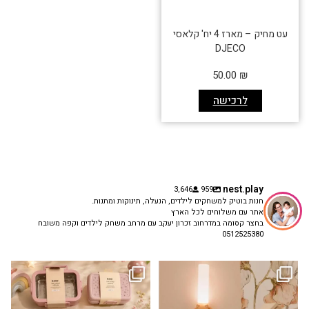
עט מחיק – מארז 4 יח' קלאסי
DJECO
50.00
₪
לרכישה
nest.play
3,646
959
חנות בוטיק למשחקים לילדים, הנעלה, תינוקות ומתנות.
אתר עם משלוחים לכל הארץ
בחצר קסומה במדרחוב זכרון יעקב עם מרחב משחק לילדים וקפה משובח
0512525380
גם פריט עיצובי לחדר, גם מנורת לילה
✨ חוזרים למסגרת בסטייל! ✨
...
מרגיעה, וגם
...
הקולקציה החדשה
3
0