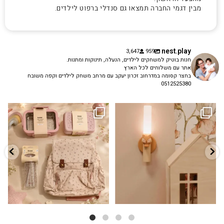
מבין דגמי החברה תמצאו גם סנדלי ברפוט לילדים.
nest.play
3,647
959
חנות בוטיק למשחקים לילדים, הנעלה, תינוקות ומתנות.
אתר עם משלוחים לכל הארץ
בחצר קסומה במדרחוב זכרון יעקב עם מרחב משחק לילדים וקפה משובח
0512525380
גם פריט עיצובי לחדר, גם מנורת לילה
✨ חוזרים למסגרת בסטייל! ✨
...
מרגיעה, וגם
...
הקולקציה החדשה
3
0
9
4